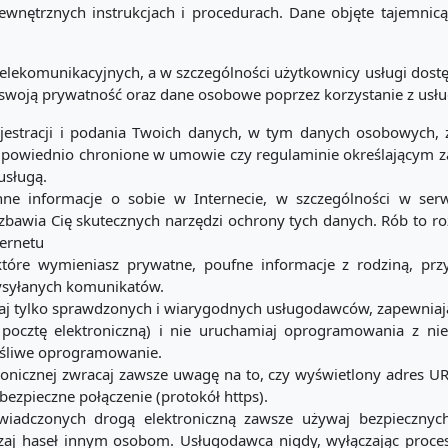
wnętrznych instrukcjach i procedurach. Dane objęte tajemnicą
elekomunikacyjnych, a w szczególności użytkownicy usługi dostęp
woją prywatność oraz dane osobowe poprzez korzystanie z usłu
jestracji i podania Twoich danych, w tym danych osobowych,
powiednio chronione w umowie czy regulaminie określającym zas
usługą.
ne informacje o sobie w Internecie, w szczególności w ser
pozbawia Cię skutecznych narzędzi ochrony tych danych. Rób to
ternetu
tóre wymieniasz prywatne, poufne informacje z rodziną, prz
syłanych komunikatów.
eraj tylko sprawdzonych i wiarygodnych usługodawców, zapewniaj
z pocztę elektroniczną) i nie uruchamiaj oprogramowania z ni
ośliwe oprogramowanie.
ronicznej zwracaj zawsze uwagę na to, czy wyświetlony adres UR
bezpieczne połączenie (protokół https).
iadczonych drogą elektroniczną zawsze używaj bezpiecznych 
aj haseł innym osobom. Usługodawca nigdy, wyłączając proces 