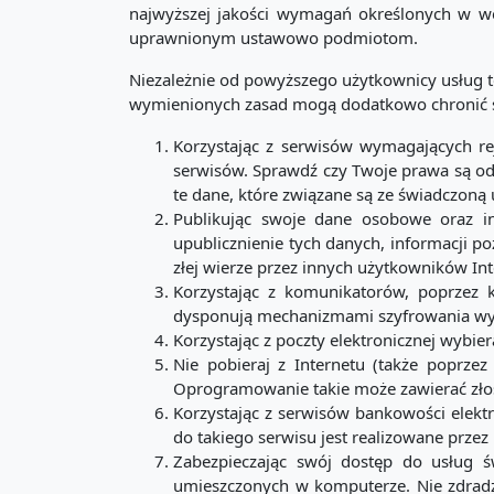
najwyższej jakości wymagań określonych w we
uprawnionym ustawowo podmiotom.
Niezależnie od powyższego użytkownicy usług t
wymienionych zasad mogą dodatkowo chronić s
Korzystając z serwisów wymagających re
serwisów. Sprawdź czy Twoje prawa są od
te dane, które związane są ze świadczoną 
Publikując swoje dane osobowe oraz in
upublicznienie tych danych, informacji 
złej wierze przez innych użytkowników In
Korzystając z komunikatorów, poprzez k
dysponują mechanizmami szyfrowania wy
Korzystając z poczty elektronicznej wybi
Nie pobieraj z Internetu (także poprze
Oprogramowanie takie może zawierać zł
Korzystając z serwisów bankowości elekt
do takiego serwisu jest realizowane przez 
Zabezpieczając swój dostęp do usług św
umieszczonych w komputerze. Nie zdradz