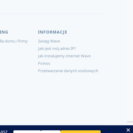
ING
INFORMACJE
la domu i firmy
Zasięg Wave
Jaki jest mój adres IP?
Jak instalujemy internet Wave
Pomoc
Przetwarzanie danych osobowych