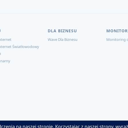
U
DLA BIZNESU
MONITOR
ternet
Wave Dla Biznesu
Monitoring d
nternet Światłowodowy
O
onarny