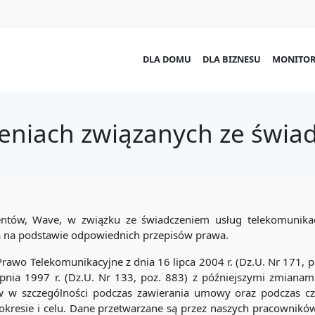
DLA DOMU
DLA BIZNESU
MONITOR
żeniach związanych ze świa
entów, Wave, w związku ze świadczeniem usług telekomunikacy
a na podstawie odpowiednich przepisów prawa.
rawo Telekomunikacyjne z dnia 16 lipca 2004 r. (Dz.U. Nr 171, 
nia 1997 r. (Dz.U. Nr 133, poz. 883) z późniejszymi zmianam
w szczególności podczas zawierania umowy oraz podczas czyn
, okresie i celu. Dane przetwarzane są przez naszych pracowni