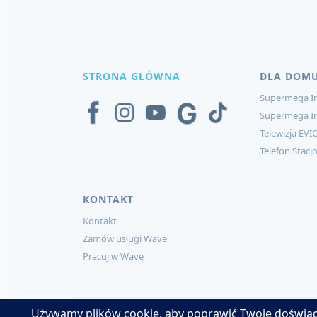
STRONA GŁÓWNA
DLA DOM
Supermega In
Supermega I
Telewizja EVI
Telefon Stacj
KONTAKT
Kontakt
Zamów usługi Wave
Pracuj w Wave