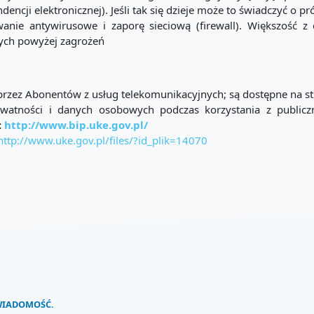
encji elektronicznej). Jeśli tak się dzieje może to świadczyć o pr
ie antywirusowe i zaporę sieciową (firewall). Większość 
nych powyżej zagrożeń
przez Abonentów z usług telekomunikacyjnych; są dostępne na st
ywatności i danych osobowych podczas korzystania z public
:
http://www.bip.uke.gov.pl/
http://www.uke.gov.pl/files/?id_plik=14070
 WIADOMOŚĆ.