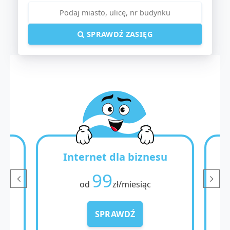
SPRAWDŹ ZASIĘG
Internet dla biznesu
I
99
od
zł/miesiąc
SPRAWDŹ