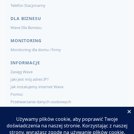
Telefon Stacjonarny
DLA BIZNESU
Wave Dla Biznesu
MONITORING
Monitoring dla domu i firmy
INFORMACJE
Zasięg Wave
Jaki jest mój adres IP?
Jak instalujemy internet Wave
Pomoc
Przetwarzanie danych osobowych
KONTAKT
Kontakt
Zamów usługi Wave