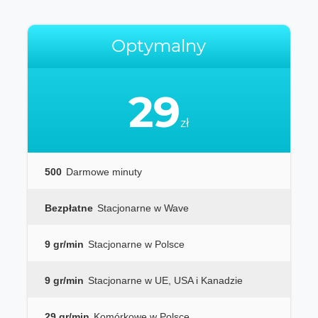
Optymalny
29
zł
500
Darmowe minuty
Bezpłatne
Stacjonarne w Wave
9 gr/min
Stacjonarne w Polsce
9 gr/min
Stacjonarne w UE, USA i Kanadzie
29 gr/min
Komórkowe w Polsce