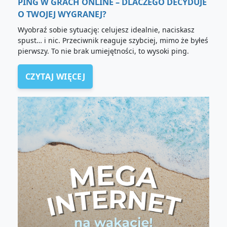
PING W GRACH ONLINE – DLACZEGO DECYDUJE
O TWOJEJ WYGRANEJ?
Wyobraź sobie sytuację: celujesz idealnie, naciskasz
spust… i nic. Przeciwnik reaguje szybciej, mimo że byłeś
pierwszy. To nie brak umiejętności, to wysoki ping.
CZYTAJ WIĘCEJ