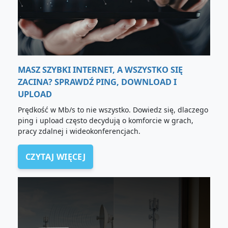
MASZ SZYBKI INTERNET, A WSZYSTKO SIĘ
ZACINA? SPRAWDŹ PING, DOWNLOAD I
UPLOAD
Prędkość w Mb/s to nie wszystko. Dowiedz się, dlaczego
ping i upload często decydują o komforcie w grach,
pracy zdalnej i wideokonferencjach.
CZYTAJ WIĘCEJ