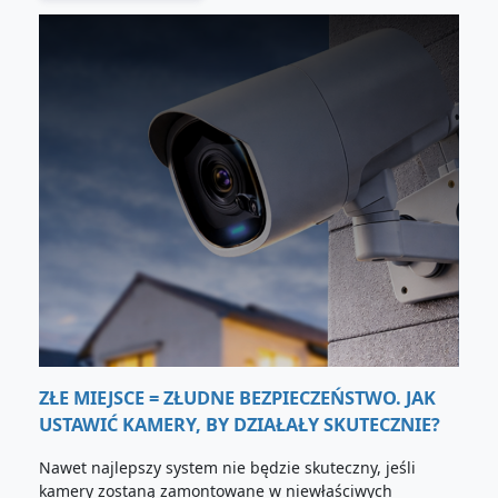
ZŁE MIEJSCE = ZŁUDNE BEZPIECZEŃSTWO. JAK
USTAWIĆ KAMERY, BY DZIAŁAŁY SKUTECZNIE?
Nawet najlepszy system nie będzie skuteczny, jeśli
kamery zostaną zamontowane w niewłaściwych