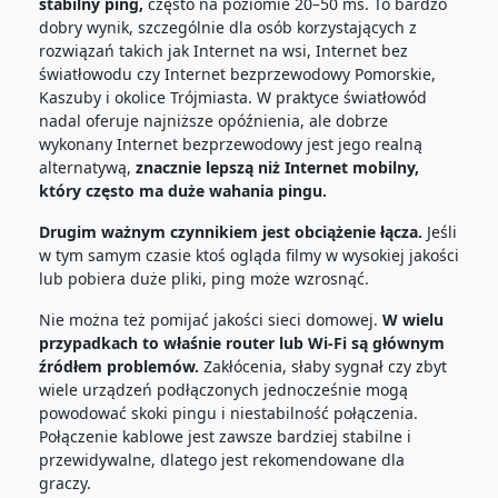
stabilny ping,
często na poziomie 20–50 ms. To bardzo
dobry wynik, szczególnie dla osób korzystających z
rozwiązań takich jak Internet na wsi, Internet bez
światłowodu czy Internet bezprzewodowy Pomorskie,
Kaszuby i okolice Trójmiasta. W praktyce światłowód
nadal oferuje najniższe opóźnienia, ale dobrze
wykonany Internet bezprzewodowy jest jego realną
alternatywą,
znacznie lepszą niż Internet mobilny,
który często ma duże wahania pingu.
Drugim ważnym czynnikiem jest obciążenie łącza.
Jeśli
w tym samym czasie ktoś ogląda filmy w wysokiej jakości
lub pobiera duże pliki, ping może wzrosnąć.
Nie można też pomijać jakości sieci domowej.
W wielu
przypadkach to właśnie router lub Wi-Fi są głównym
źródłem problemów.
Zakłócenia, słaby sygnał czy zbyt
wiele urządzeń podłączonych jednocześnie mogą
powodować skoki pingu i niestabilność połączenia.
Połączenie kablowe jest zawsze bardziej stabilne i
przewidywalne, dlatego jest rekomendowane dla
graczy.