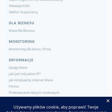
Telewizja EVIO
Telefon Stacjonarny
DLA BIZNESU
Wave Dla Biznesu
MONITORING
Monitoring dla domu i firmy
INFORMACJE
Zasięg Wave
Jaki jest mój adres IP?
Jak instalujemy internet Wave
Pomoc
Przetwarzanie danych osobowych
KONTAKT
Kontakt