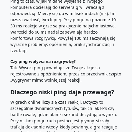
Ping to czas, w jakim dane wysyłane z Twojego
komputera docierają do serwera gry i wracają z
odpowiedzią. Mierzy się go w milisekundach (ms). Im
niższa wartość, tym lepiej. Przy pingu na poziomie 10–
30 ms reakcje w grze są praktycznie natychmiastowe.
Wartości do 60 ms nadal zapewniają bardzo
komfortową rozgrywkę. Powyżej 100 ms zaczynają się
wyraźne problemy: opóźnienia, brak synchronizacji i
tzw. lagi.
Czy ping wpływa na rozgrywkę?
Tak. Wysoki ping powoduje, że Twoje akcje są
rejestrowane z opóźnieniem, przez co przeciwnik często
„wygrywa” mimo wolniejszej reakcji.
Dlaczego niski ping daje przewagę?
W grach online liczy się czas reakcji. Dotyczy to
szczególnie dynamicznych tytułów, takich jak FPS czy
battle royale, gdzie ułamki sekund decydują o wyniku.
Przy niskim pingu ruch postaci jest płynny, strzały
trafiają dokładnie wtedy, kiedy powinny, a gra reaguje