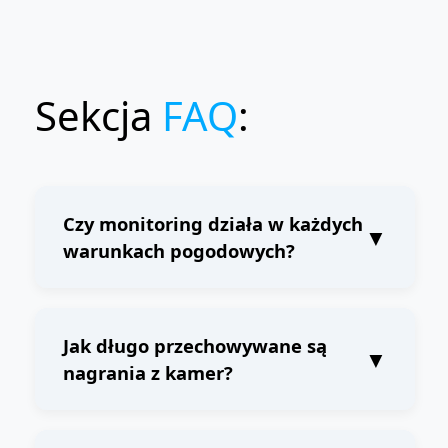
Sekcja
FAQ
:
Czy monitoring działa w każdych
▼
warunkach pogodowych?
Tak. Kamery Wave są odporne na deszcz, mróz i
silne nasłonecznienie.
Jak długo przechowywane są
▼
nagrania z kamer?
Nagrania mogą być przechowywane lokalnie na
urządzeniu lub w chmurze. Standardowy okres