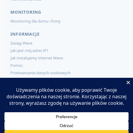
MONITORING
Monitoring dla domu i firmy
INFORMACJE
Zasięg Wave
Jaki jest mój adres IP?
Jak instalujemy internet Wave
Pomoc
Przetwarzanie danych osobowych
KONTAKT
Kontakt
Zamów usługi Wave
Pracuj w Wave