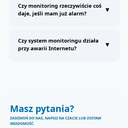
archiwizacji to od 7 do 30 dni, w zależności od
Czy monitoring rzeczywiście coś
▼
wybranej konfiguracji.
daje, jeśli mam już alarm?
Alarm informuje, że coś się dzieje. Monitoring
pokazuje kto, kiedy i w jaki sposób. W praktyce
to nagranie jest najważniejszym dowodem przy
Czy system monitoringu działa
▼
zgłoszeniu szkody.
przy awarii Internetu?
Nagrywanie lokalne działa nawet bez Internetu
(rejestrator nagrywa dalej). Internet jest
potrzebny do zdalnego podglądu i
powiadomień.
Masz pytania?
ZADZWOŃ DO NAS, NAPISZ NA CZACIE LUB ZOSTAW
WIADOMOŚĆ.