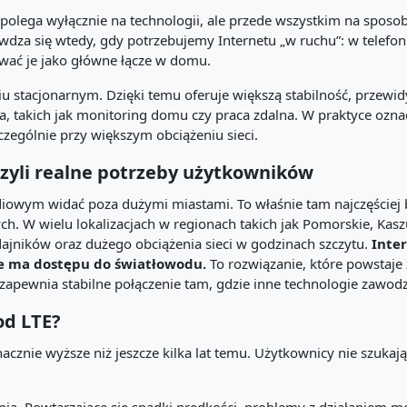
lega wyłącznie na technologii, ale przede wszystkim na sposobie
dza się wtedy, gdy potrzebujemy Internetu „w ruchu”: w telefon
wać je jako główne łącze w domu.
iu stacjonarnym. Dzięki temu oferuje większą stabilność, przew
 takich jak monitoring domu czy praca zdalna. W praktyce oznacza
czególnie przy większym obciążeniu sieci.
czyli realne potrzeby użytkowników
diowym widać poza dużymi miastami. To właśnie tam najczęściej
h. W wielu lokalizacjach w regionach takich jak Pomorskie, Kaszu
adajników oraz dużego obciążenia sieci w godzinach szczytu.
Inte
ie ma dostępu do światłowodu.
To rozwiązanie, które powstaje z
apewnia stabilne połączenie tam, gdzie inne technologie zawodz
od LTE?
znie wyższe niż jeszcze kilka lat temu. Użytkownicy nie szukają j