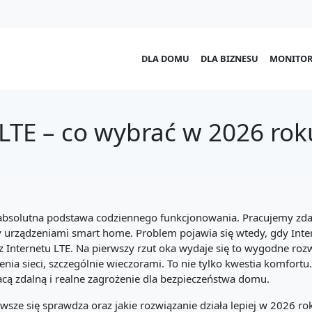
DLA DOMU
DLA BIZNESU
MONITOR
 LTE – co wybrać w 2026 rok
 absolutna podstawa codziennego funkcjonowania. Pracujemy zda
 urządzeniami smart home. Problem pojawia się wtedy, gdy Interne
 Internetu LTE. Na pierwszy rzut oka wydaje się to wygodne rozw
żenia sieci, szczególnie wieczorami. To nie tylko kwestia komfort
cą zdalną i realne zagrożenie dla bezpieczeństwa domu.
sze się sprawdza oraz jakie rozwiązanie działa lepiej w 2026 ro