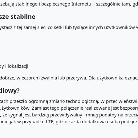
rzebują stabilnego i bezpiecznego Internetu – szczególnie tam, g
sze stabilne
stasz z tej samej sieci co setki lub tysiące innych użytkowników 
i lokalizacji
a dobrze, wieczorem zwalnia lub przerywa. Dla użytkownika oznac
adiowy?
latach przeszło ogromną zmianę technologiczną. W przeciwieństwie
ki użytkowników. Zamiast tego połączenie realizowane jest bezp
 że sygnał jest bardziej przewidywalny i mniej podatny na przecią
niu jak w przypadku LTE, gdzie każda dodatkowa osoba podłąc