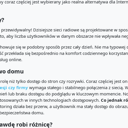
wy coraz częściej jest wybierany jako realna alternatywa dla Inte
y?
 i przewidywalny! Dzisiejsze sieci radiowe są projektowane w sp
o to, aby liczba użytkowników w danym obszarze nie wpływała neg
howuje się w podobny sposób przez cały dzień. Nie ma typowej dla
ć przekłada się bezpośrednio na komfort codziennego korzystania
sług online.
two domu
rolę niż tylko dostęp do stron czy rozrywki. Coraz częściej jes
sji czy firmy
wymaga stałego i stabilnego połączenia z siecią.
źnień lub braku dostępu do podglądu w kluczowym momencie. No
 stosowanych w innych technologiach dostępowych.
Co jednak r
toring działa bez przerw, a użytkownik ma stały dostęp do obraz
e bezpieczeństwa domu.
rawdę robi różnicę?