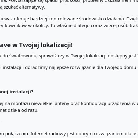
nia. Powtarzające się spadki prędkości, problemy z działaniem m
ą szukać alternatywy.
ieważ oferuje bardziej kontrolowane środowisko działania. Dzięki
żytkowników w okolicy. To właśnie dlatego coraz więcej osób trakt
e w Twojej lokalizacji!
u do światłowodu, sprawdź czy w Twojej lokalizacji dostępny jest
instalacji i doradzimy najlepsze rozwiązanie dla Twojego domu o
ej instalacji?
ej na montażu niewielkiej anteny oraz konfiguracji urządzenia w
rnet działa od razu.
?
lnym połączeniu. Internet radiowy jest dobrym rozwiązaniem dla 