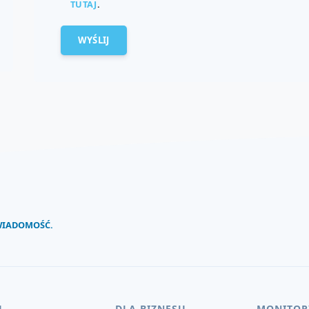
TUTAJ
.
 WIADOMOŚĆ.
U
DLA BIZNESU
MONITOR