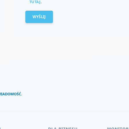
TUTAJ
.
 WIADOMOŚĆ.
U
DLA BIZNESU
MONITOR