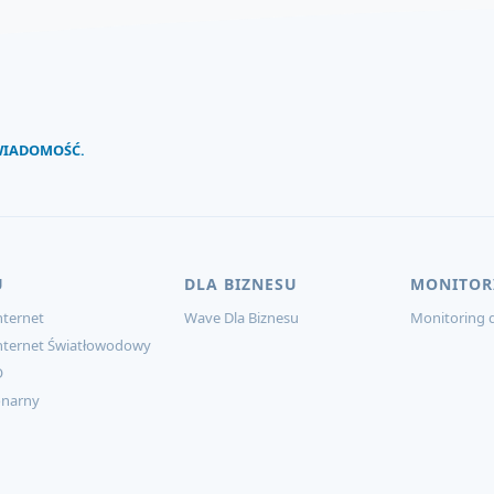
 WIADOMOŚĆ.
U
DLA BIZNESU
MONITOR
ternet
Wave Dla Biznesu
Monitoring d
nternet Światłowodowy
O
onarny