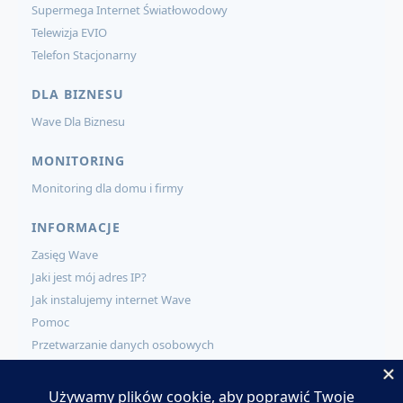
Supermega Internet Światłowodowy
Telewizja EVIO
Telefon Stacjonarny
DLA BIZNESU
Wave Dla Biznesu
MONITORING
Monitoring dla domu i firmy
INFORMACJE
Zasięg Wave
Jaki jest mój adres IP?
Jak instalujemy internet Wave
Pomoc
Przetwarzanie danych osobowych
KONTAKT