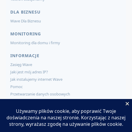
DLA BIZNESU
Wave Dla Biznesu
MONITORING
Monitoring dla domu i firmy
INFORMACJE
Zasięg Wave
Jaki jest mój adres IP?
Jak instalujemy internet Wave
Pomoc
Przetwarzanie danych osobowych
KONTAKT
Kontakt
Zamów usługi Wave
Pracuj w Wave