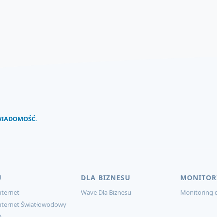
 WIADOMOŚĆ.
U
DLA BIZNESU
MONITOR
ternet
Wave Dla Biznesu
Monitoring d
nternet Światłowodowy
O