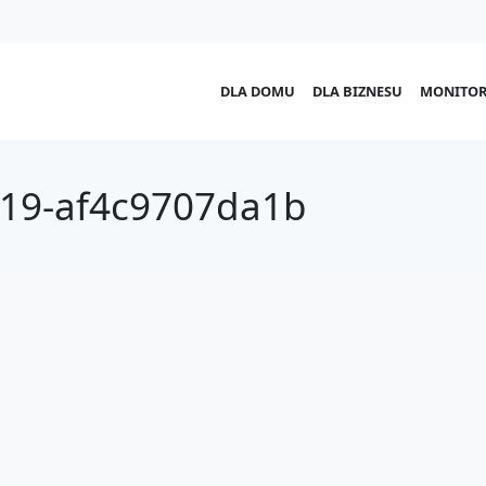
DLA DOMU
DLA BIZNESU
MONITOR
19-af4c9707da1b