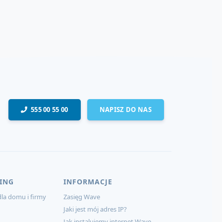
555 00 55 00
NAPISZ DO NAS
ING
INFORMACJE
la domu i firmy
Zasięg Wave
Jaki jest mój adres IP?
Jak instalujemy internet Wave