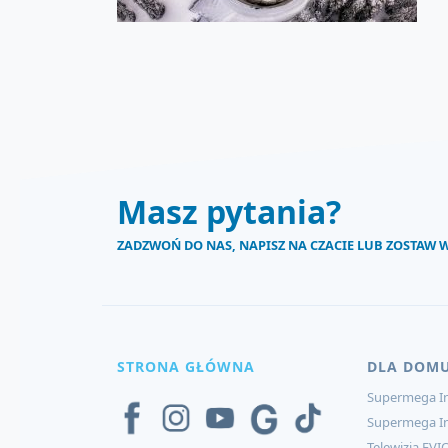
Masz pytania?
ZADZWOŃ DO NAS, NAPISZ NA CZACIE LUB ZOSTAW
STRONA GŁÓWNA
DLA DOM
Supermega In
Supermega I
Telewizja EVI