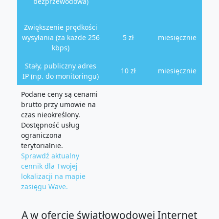
bezprzewodowa)
Zwiększenie prędkości
wysyłania (za każde 256
5 zł
miesięcznie
kbps)
Stały, publiczny adres
10 zł
miesięcznie
IP (np. do monitoringu)
Podane ceny są cenami
brutto przy umowie na
czas nieokreślony.
Dostępność usług
ograniczona
terytorialnie.
Sprawdź aktualny
cennik dla Twojej
lokalizacji na mapie
zasięgu Wave.
A w ofercie światłowodowej Internet