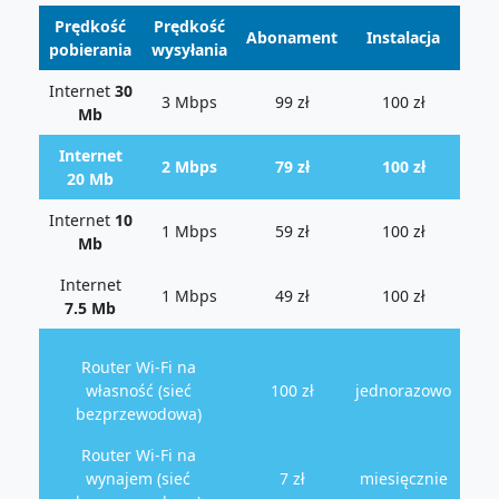
Prędkość
Prędkość
Abonament
Instalacja
pobierania
wysyłania
Internet
30
3 Mbps
99 zł
100 zł
Mb
Internet
2 Mbps
79 zł
100 zł
20 Mb
Internet
10
1 Mbps
59 zł
100 zł
Mb
Internet
1 Mbps
49 zł
100 zł
7.5 Mb
Router Wi-Fi na
własność (sieć
100 zł
jednorazowo
bezprzewodowa)
Router Wi-Fi na
wynajem (sieć
7 zł
miesięcznie