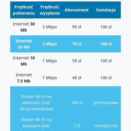
Prędkość
Prędkość
Abonament
Instalacja
pobierania
wysyłania
Internet
30
3 Mbps
99 zł
100 zł
Mb
Internet
2 Mbps
79 zł
100 zł
20 Mb
Internet
10
1 Mbps
59 zł
100 zł
Mb
Internet
1 Mbps
49 zł
100 zł
7.5 Mb
Router Wi-Fi na
własność (sieć
100 zł
jednorazowo
bezprzewodowa)
Router Wi-Fi na
wynajem (sieć
7 zł
miesięcznie