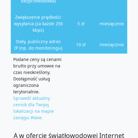
bezprzewodowa)
Zwiększenie prędkości
wysyłania (za każde 256
5 zł
miesięcznie
kbps)
Stały, publiczny adres
10 zł
miesięcznie
IP (np. do monitoringu)
Podane ceny są cenami
brutto przy umowie na
czas nieokreślony.
Dostępność usług
ograniczona
terytorialnie.
Sprawdź aktualny
cennik dla Twojej
lokalizacji na mapie
zasięgu Wave.
A w ofercie światłowodowej Internet