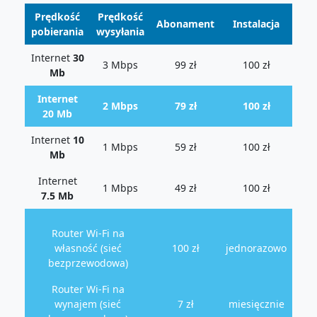
Prędkość
Prędkość
Abonament
Instalacja
pobierania
wysyłania
Internet
30
3 Mbps
99 zł
100 zł
Mb
Internet
2 Mbps
79 zł
100 zł
20 Mb
Internet
10
1 Mbps
59 zł
100 zł
Mb
Internet
1 Mbps
49 zł
100 zł
7.5 Mb
Router Wi-Fi na
własność (sieć
100 zł
jednorazowo
bezprzewodowa)
Router Wi-Fi na
wynajem (sieć
7 zł
miesięcznie