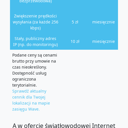
bezprzewodowa)
Zwiększenie prędkości
wysyłania (za każde 256
5 zł
miesięcznie
kbps)
Stały, publiczny adres
10 zł
miesięcznie
IP (np. do monitoringu)
Podane ceny są cenami
brutto przy umowie na
czas nieokreślony.
Dostępność usług
ograniczona
terytorialnie.
Sprawdź aktualny
cennik dla Twojej
lokalizacji na mapie
zasięgu Wave.
A w ofercie światłowodowej Internet