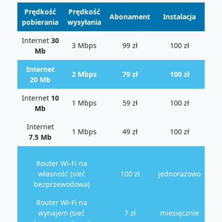
Prędkość
Prędkość
Abonament
Instalacja
pobierania
wysyłania
Internet
30
3 Mbps
99 zł
100 zł
Mb
Internet
2 Mbps
79 zł
100 zł
20 Mb
Internet
10
1 Mbps
59 zł
100 zł
Mb
Internet
1 Mbps
49 zł
100 zł
7.5 Mb
Router Wi-Fi na
własność (sieć
100 zł
jednorazowo
bezprzewodowa)
Router Wi-Fi na
wynajem (sieć
7 zł
miesięcznie