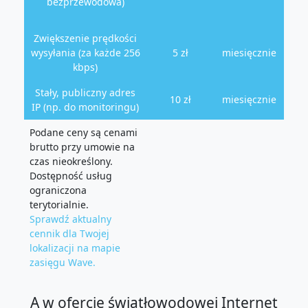
bezprzewodowa)
Zwiększenie prędkości
wysyłania (za każde 256
5 zł
miesięcznie
kbps)
Stały, publiczny adres
10 zł
miesięcznie
IP (np. do monitoringu)
Podane ceny są cenami
brutto przy umowie na
czas nieokreślony.
Dostępność usług
ograniczona
terytorialnie.
Sprawdź aktualny
cennik dla Twojej
lokalizacji na mapie
zasięgu Wave.
A w ofercie światłowodowej Internet