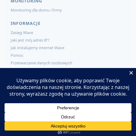
MONITORING
Monitoring dla domu i firmy
INFORMACJE
Zasięg Wave
Jaki jest mój adres IP?
Jak instalujemy internet Wave
Pomoc
Przetwarzanie danych osobowych
KONTAKT
Kontakt
Zamów usługi Wave
Pracuj w Wave