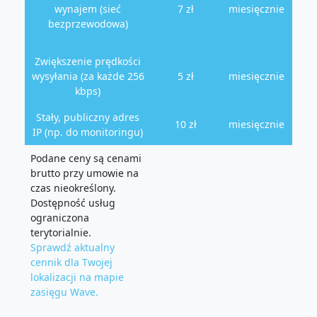
wynajem (sieć
7 zł
miesięcznie
bezprzewodowa)
Zwiększenie prędkości
wysyłania (za każde 256
5 zł
miesięcznie
kbps)
Stały, publiczny adres
10 zł
miesięcznie
IP (np. do monitoringu)
Podane ceny są cenami
brutto przy umowie na
czas nieokreślony.
Dostępność usług
ograniczona
terytorialnie.
Sprawdź aktualny
cennik dla Twojej
lokalizacji na mapie
zasięgu Wave.