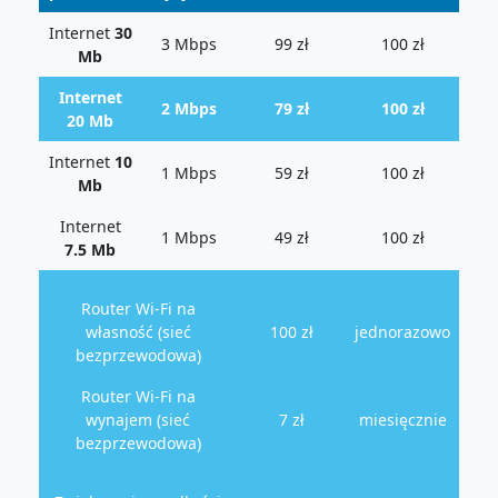
Internet
30
3 Mbps
99 zł
100 zł
Mb
Internet
2 Mbps
79 zł
100 zł
20 Mb
Internet
10
1 Mbps
59 zł
100 zł
Mb
Internet
1 Mbps
49 zł
100 zł
7.5 Mb
Router Wi-Fi na
własność (sieć
100 zł
jednorazowo
bezprzewodowa)
Router Wi-Fi na
wynajem (sieć
7 zł
miesięcznie
bezprzewodowa)