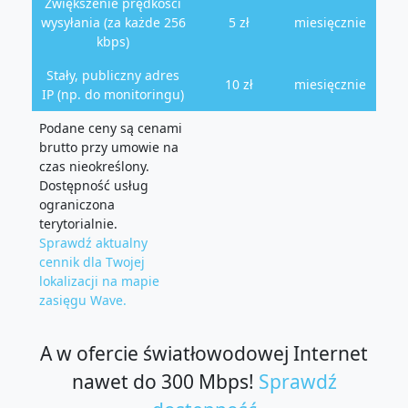
Zwiększenie prędkości
wysyłania (za każde 256
5 zł
miesięcznie
kbps)
Stały, publiczny adres
10 zł
miesięcznie
IP (np. do monitoringu)
Podane ceny są cenami
brutto przy umowie na
czas nieokreślony.
Dostępność usług
ograniczona
terytorialnie.
Sprawdź aktualny
cennik dla Twojej
lokalizacji na mapie
zasięgu Wave.
A w ofercie światłowodowej Internet
nawet do 300 Mbps!
Sprawdź