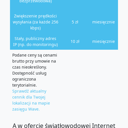
bezprzewodowa)
Zwiększenie prędkości
wysyłania (za każde 256
5 zł
miesięcznie
kbps)
Stały, publiczny adres
10 zł
miesięcznie
IP (np. do monitoringu)
Podane ceny są cenami
brutto przy umowie na
czas nieokreślony.
Dostępność usług
ograniczona
terytorialnie.
Sprawdź aktualny
cennik dla Twojej
lokalizacji na mapie
zasięgu Wave.
A w ofercie światłowodowej Internet