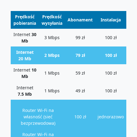
Prędkość
Prędkość
Abonament
Instalacja
pobierania
wysyłania
Internet
30
3 Mbps
99 zł
100 zł
Mb
Internet
2 Mbps
79 zł
100 zł
20 Mb
Internet
10
1 Mbps
59 zł
100 zł
Mb
Internet
1 Mbps
49 zł
100 zł
7.5 Mb
Router Wi-Fi na
własność (sieć
100 zł
jednorazowo
bezprzewodowa)
Router Wi-Fi na