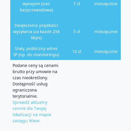
wynajem (sieć
7 zł
miesięcznie
bezprzewodowa)
Zwiększenie prędkości
wysyłania (za każde 256
5 zł
miesięcznie
kbps)
Stały, publiczny adres
10 zł
miesięcznie
IP (np. do monitoringu)
Podane ceny są cenami
brutto przy umowie na
czas nieokreślony.
Dostępność usług
ograniczona
terytorialnie.
Sprawdź aktualny
cennik dla Twojej
lokalizacji na mapie
zasięgu Wave.