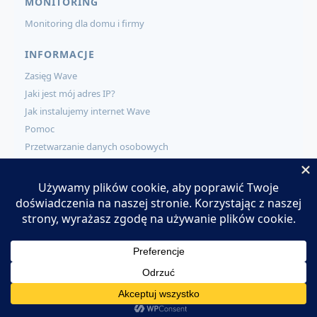
MONITORING
Monitoring dla domu i firmy
INFORMACJE
Zasięg Wave
Jaki jest mój adres IP?
Jak instalujemy internet Wave
Pomoc
Przetwarzanie danych osobowych
KONTAKT
Kontakt
Zamów usługi Wave
Pracuj w Wave