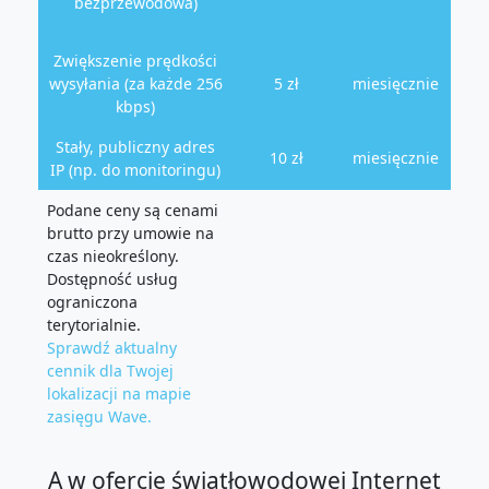
bezprzewodowa)
Zwiększenie prędkości
wysyłania (za każde 256
5 zł
miesięcznie
kbps)
Stały, publiczny adres
10 zł
miesięcznie
IP (np. do monitoringu)
Podane ceny są cenami
brutto przy umowie na
czas nieokreślony.
Dostępność usług
ograniczona
terytorialnie.
Sprawdź aktualny
cennik dla Twojej
lokalizacji na mapie
zasięgu Wave.
A w ofercie światłowodowej Internet