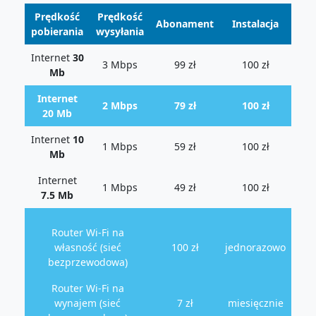
Prędkość
Prędkość
Abonament
Instalacja
pobierania
wysyłania
Internet
30
3 Mbps
99 zł
100 zł
Mb
Internet
2 Mbps
79 zł
100 zł
20 Mb
Internet
10
1 Mbps
59 zł
100 zł
Mb
Internet
1 Mbps
49 zł
100 zł
7.5 Mb
Router Wi-Fi na
własność (sieć
100 zł
jednorazowo
bezprzewodowa)
Router Wi-Fi na
wynajem (sieć
7 zł
miesięcznie