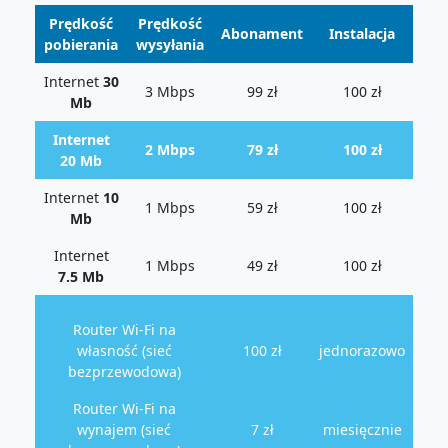
Prędkość
Prędkość
Abonament
Instalacja
pobierania
wysyłania
Internet
30
3 Mbps
99 zł
100 zł
Mb
Internet
2 Mbps
79 zł
100 zł
20 Mb
Internet
10
1 Mbps
59 zł
100 zł
Mb
Internet
1 Mbps
49 zł
100 zł
7.5 Mb
Router Wi-Fi na
własność (sieć
100 zł
jednorazowo
bezprzewodowa)
Router Wi-Fi na
wynajem (sieć
7 zł
miesięcznie