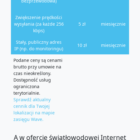
bezprzewodowa)
Zwiększenie prędkości
wysyłania (za każde 256
5 zł
miesięcznie
kbps)
Stały, publiczny adres
10 zł
miesięcznie
IP (np. do monitoringu)
Podane ceny są cenami
brutto przy umowie na
czas nieokreślony.
Dostępność usług
ograniczona
terytorialnie.
Sprawdź aktualny
cennik dla Twojej
lokalizacji na mapie
zasięgu Wave.
A w ofercie światłowodowej Internet