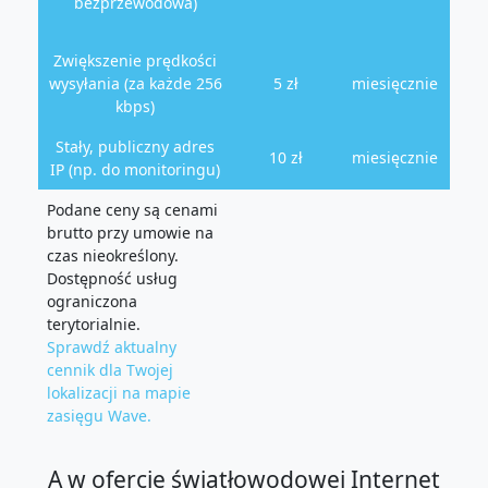
bezprzewodowa)
Zwiększenie prędkości
wysyłania (za każde 256
5 zł
miesięcznie
kbps)
Stały, publiczny adres
10 zł
miesięcznie
IP (np. do monitoringu)
Podane ceny są cenami
brutto przy umowie na
czas nieokreślony.
Dostępność usług
ograniczona
terytorialnie.
Sprawdź aktualny
cennik dla Twojej
lokalizacji na mapie
zasięgu Wave.
A w ofercie światłowodowej Internet