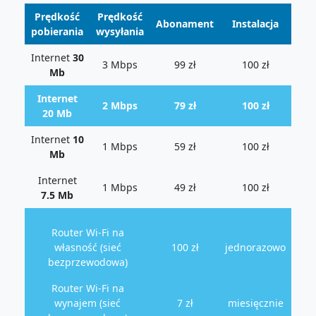
Prędkość
Prędkość
Abonament
Instalacja
pobierania
wysyłania
Internet
30
3 Mbps
99 zł
100 zł
Mb
Internet
2 Mbps
79 zł
100 zł
20 Mb
Internet
10
1 Mbps
59 zł
100 zł
Mb
Internet
1 Mbps
49 zł
100 zł
7.5 Mb
Router Wi-Fi na
własność (sieć
100 zł
jednorazowo
bezprzewodowa)
Router Wi-Fi na
wynajem (sieć
7 zł
miesięcznie