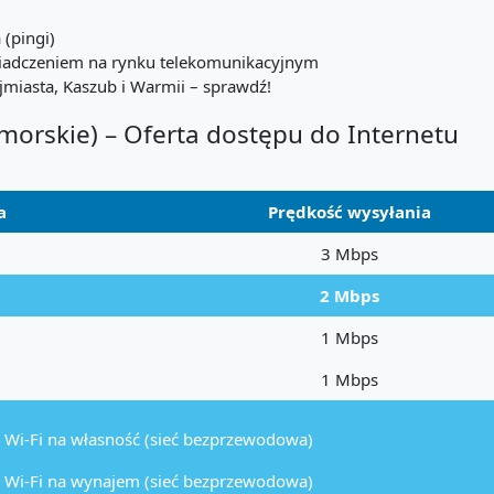
 (pingi)
wiadczeniem na rynku telekomunikacyjnym
miasta, Kaszub i Warmii – sprawdź!
morskie) – Oferta dostępu do Internetu
a
Prędkość wysyłania
3 Mbps
2 Mbps
1 Mbps
1 Mbps
 Wi-Fi na własność (sieć bezprzewodowa)
 Wi-Fi na wynajem (sieć bezprzewodowa)