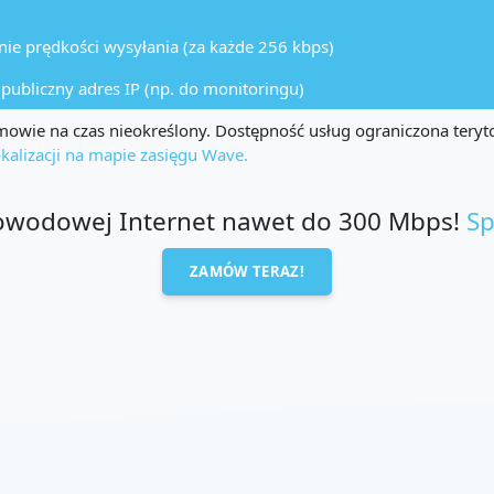
ie prędkości wysyłania (za każde 256 kbps)
, publiczny adres IP (np. do monitoringu)
owie na czas nieokreślony. Dostępność usług ograniczona teryto
kalizacji na mapie zasięgu Wave.
łowodowej Internet nawet do 300 Mbps!
Sp
ZAMÓW TERAZ!