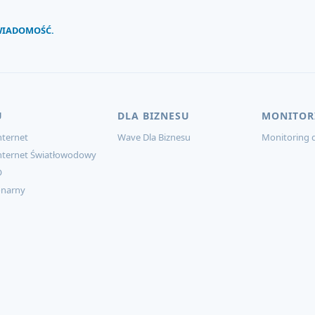
 WIADOMOŚĆ.
U
DLA BIZNESU
MONITOR
ternet
Wave Dla Biznesu
Monitoring d
nternet Światłowodowy
O
onarny