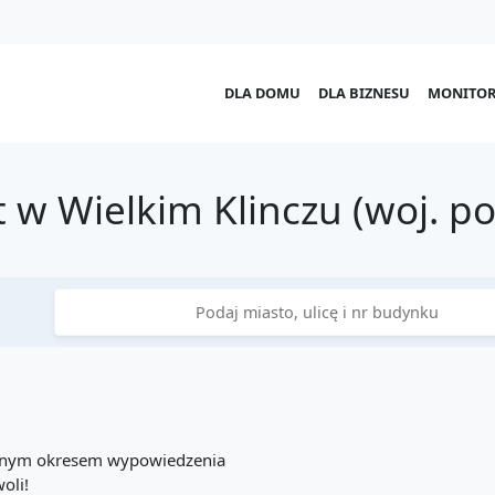
DLA DOMU
DLA BIZNESU
MONITOR
 w Wielkim Klinczu (woj. p
cznym okresem wypowiedzenia
oli!