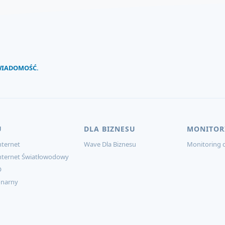
 WIADOMOŚĆ.
U
DLA BIZNESU
MONITOR
ternet
Wave Dla Biznesu
Monitoring d
nternet Światłowodowy
O
onarny