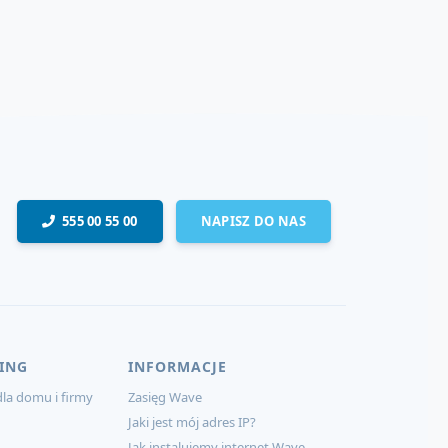
555 00 55 00
NAPISZ DO NAS
ING
INFORMACJE
la domu i firmy
Zasięg Wave
Jaki jest mój adres IP?
Jak instalujemy internet Wave