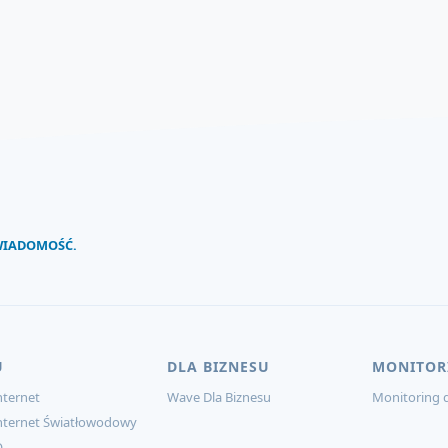
 WIADOMOŚĆ.
U
DLA BIZNESU
MONITOR
ternet
Wave Dla Biznesu
Monitoring d
nternet Światłowodowy
O