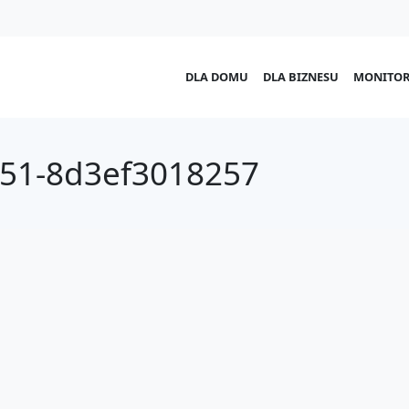
DLA DOMU
DLA BIZNESU
MONITOR
51-8d3ef3018257