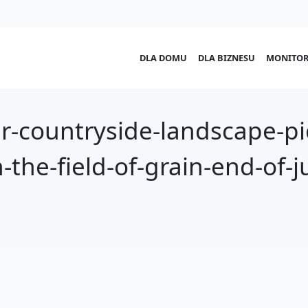
DLA DOMU
DLA BIZNESU
MONITOR
-countryside-landscape-pi
-the-field-of-grain-end-of-