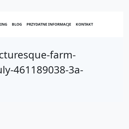
ING
BLOG
PRZYDATNE INFORMACJE
KONTAKT
cturesque-farm-
july-461189038-3a-