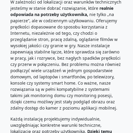
W zależności od lokalizacji oraz warunków technicznych
jesteśmy w stanie dobrać rozwiązanie, które
realnie
odpowiada na potrzeby użytkownika,
nie tylko „na
papierze”, ale w codziennym użytkowaniu. Oferujemy
prędkości dopasowane do sposobu korzystania z
Internetu, niezależnie od tego, czy chodzi o
przeglądanie stron, pracę zdalną, oglądanie filmów w
wysokiej jakości czy granie w gry. Nasze instalacje
zapewniają stabilne łącze, które sprawdza się zarówno
w pracy, jak i rozrywce, bez nagłych spadków prędkości
czy przerw w połączeniu. Bez problemu można również
podłączyć wiele urządzeń w jednym gospodarstwie
domowym, od laptopów i smartfonów, po telewizory,
konsole czy systemy smart home. Co ważne, nasze
rozwiązania są w pełni kompatybilne z systemami
takimi jak monitoring domu czy monitoring posesji,
dzięki czemu możliwy jest stały podgląd obrazu oraz
zdalny dostęp do kamer z poziomu aplikacji mobilnej.
Każdą instalację projektujemy indywidualnie,
uwzględniając konkretne warunki techniczne,
lokalizację oraz potrzeby użytkownika.
Dzięki temu