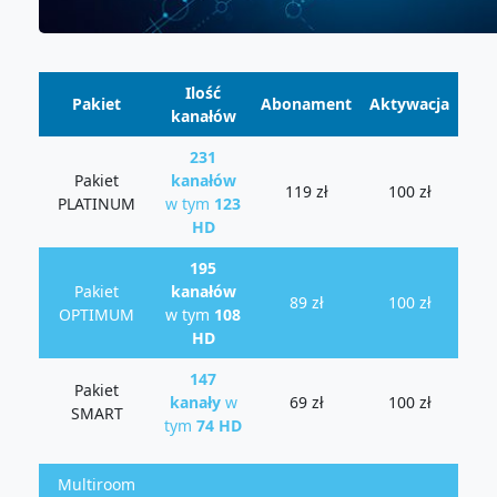
Ilość
Pakiet
Abonament
Aktywacja
kanałów
231
Pakiet
kanałów
119 zł
100 zł
PLATINUM
w tym
123
HD
195
Pakiet
kanałów
89 zł
100 zł
OPTIMUM
w tym
108
HD
147
Pakiet
kanały
w
69 zł
100 zł
SMART
tym
74 HD
Multiroom