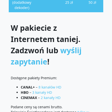
(dodatkowy
25 zł
50 zł
dekoder)
W pakiecie z
Internetem taniej.
Zadzwoń lub
wyślij
zapytanie
!
Dostępne pakiety Premium:
CANAL+
–
8 kanałów HD
HBO
–
3 kanały HD
CINEMAX
–
2 kanały HD
Podane ceny są cenami brutto.