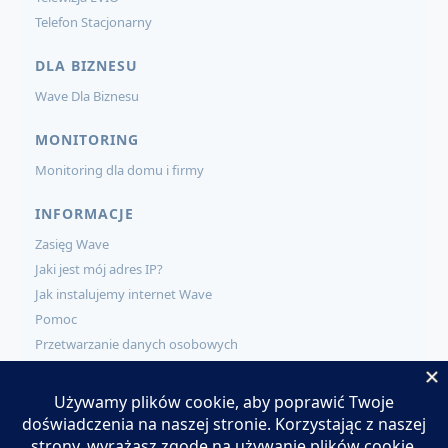
Telefon Stacjonarny
DLA BIZNESU
Wave Dla Biznesu
MONITORING
Monitoring dla domu i firmy
INFORMACJE
Zasięg Wave
Jaki jest mój adres IP?
Jak instalujemy internet Wave
Pomoc
Przetwarzanie danych osobowych
KONTAKT
Kontakt
Zamów usługi Wave