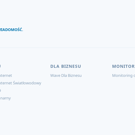
 WIADOMOŚĆ.
U
DLA BIZNESU
MONITOR
ternet
Wave Dla Biznesu
Monitoring d
nternet Światłowodowy
O
onarny