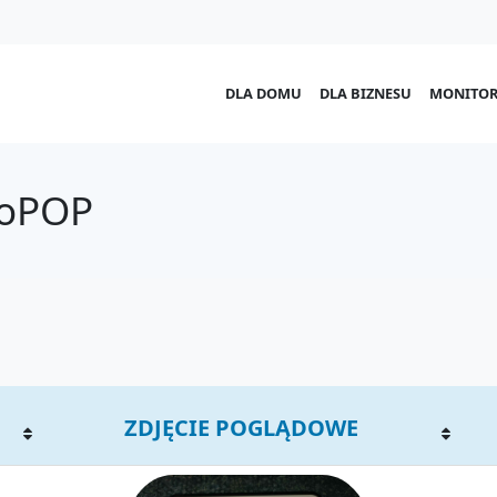
DLA DOMU
DLA BIZNESU
MONITOR
roPOP
ZDJĘCIE POGLĄDOWE