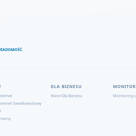
 WIADOMOŚĆ.
U
DLA BIZNESU
MONITOR
ternet
Wave Dla Biznesu
Monitoring d
nternet Światłowodowy
O
onarny