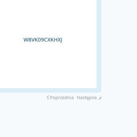
W8VK09CXKHXJ
Poprzednia
Następna