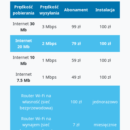
Prędkość
Prędkość
Abonament
Instalacja
pobierania
wysyłania
Internet
30
3 Mbps
99 zł
100 zł
Mb
Internet
2 Mbps
79 zł
100 zł
20 Mb
Internet
10
1 Mbps
59 zł
100 zł
Mb
Internet
1 Mbps
49 zł
100 zł
7.5 Mb
Router Wi-Fi na
własność (sieć
100 zł
jednorazowo
bezprzewodowa)
Router Wi-Fi na
wynajem (sieć
7 zł
miesięcznie