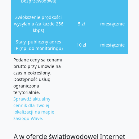
bezprzewodowa)
Zwiększenie prędkości
wysyłania (za każde 256
5 zł
miesięcznie
kbps)
Stały, publiczny adres
10 zł
miesięcznie
IP (np. do monitoringu)
Podane ceny są cenami
brutto przy umowie na
czas nieokreślony.
Dostępność usług
ograniczona
terytorialnie.
Sprawdź aktualny
cennik dla Twojej
lokalizacji na mapie
zasięgu Wave.
A w ofercie światłowodowej Internet