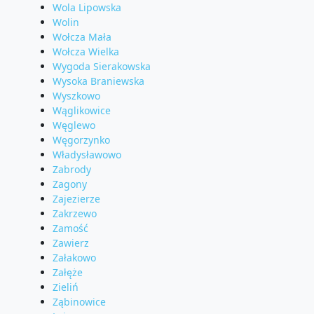
Wola Lipowska
Wolin
Wołcza Mała
Wołcza Wielka
Wygoda Sierakowska
Wysoka Braniewska
Wyszkowo
Wąglikowice
Węglewo
Węgorzynko
Władysławowo
Zabrody
Zagony
Zajezierze
Zakrzewo
Zamość
Zawierz
Załakowo
Załęże
Zieliń
Ząbinowice