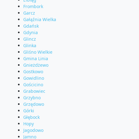
Frombork
Garcz
Gałąźnia Wielka
Gdańsk
Gdynia
Glincz
Glinka
Gliśno Wielkie
Gmina Linia
Gnieżdżewo
Gostkowo
Gowidlino
Gościcino
Grabowiec
Grzybno
Grzędowo
Górki
Głębock
Hopy
Jagodowo
Jamno