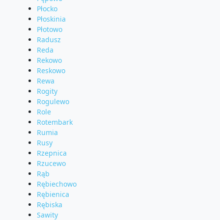
Płocko
Płoskinia
Płotowo
Radusz
Reda
Rekowo
Reskowo
Rewa
Rogity
Rogulewo
Role
Rotembark
Rumia
Rusy
Rzepnica
Rzucewo
Rąb
Rębiechowo
Rębienica
Rębiska
Sawity