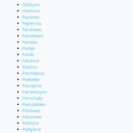
Otalżyno
Otomino
Paczewo
Papiernia
Parchowo
Parszkowo
Pasieka
Pasłęk
Patoki
Pałubice
Piaszno
Piechowice
Piekiełko
Pieniężno
Pierwoszyno
Pierzchały
Pietrzykowo
Piórkowo
Poborowo
Pobłocie
Podgórze