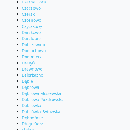
Czarna Góra
Czeczewo
Czersk
Czosnowo
Czyczkowy
Darżkowo
Darżlubie
Dobrzewino
Domachowo
Donimierz
Dretyń
Drewnowo
Dzierżążno
Dąbie
Dąbrowa
Dąbrowa Miszewska
Dąbrowa Puzdrowska
Dąbrówka
Dąbrówka Bytowska
Dębogórze
Długi Kierz
Elbląg