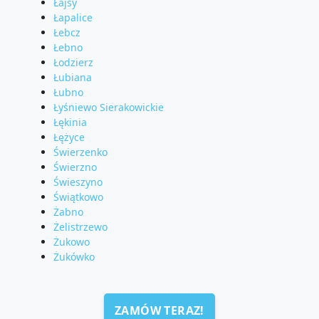
Łajsy
Łapalice
Łebcz
Łebno
Łodzierz
Łubiana
Łubno
Łyśniewo Sierakowickie
Łękinia
Łężyce
Świerzenko
Świerzno
Świeszyno
Świątkowo
Żabno
Żelistrzewo
Żukowo
Żukówko
ZAMÓW TERAZ!