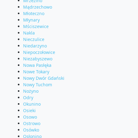
Mrzezino
Mądrzechowo
Młoteczno
Młynary
Mściszewice
Nakla
Nieczulice
Niedarzyno
Niepoczołowice
Niezabyszewo
Nowa Pasłęka
Nowe Tokary
Nowy Dwór Gdański
Nowy Tuchom
Nożyno
Odry
Okunino
Osieki
Osowo
Ostrowo
Osówko
Osłonino