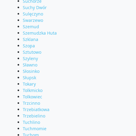
Suchorze
Suchy Dwór
Sulęczyno
Swarzewo
Szemud
Szemudzka Huta
Szklana
Szopa
Sztutowo
Szyleny
Sławno
Słosinko
Słupsk
Tokary
Tolkmicko
Tolkowiec
Trzcinno
Trzebiatkowa
Trzebielino
Tuchlino
Tuchmomie
Tuchom