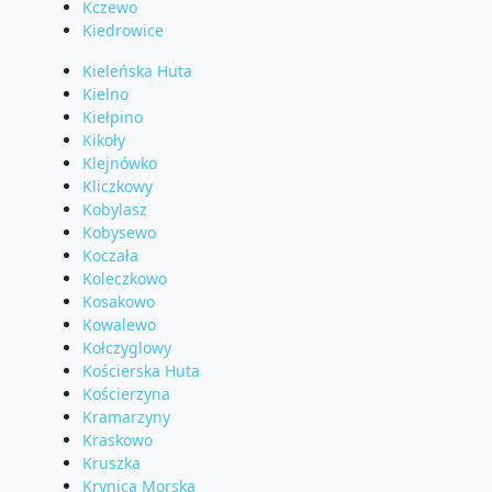
Kczewo
Kiedrowice
Kieleńska Huta
Kielno
Kiełpino
Kikoły
Klejnówko
Kliczkowy
Kobylasz
Kobysewo
Koczała
Koleczkowo
Kosakowo
Kowalewo
Kołczyglowy
Kościerska Huta
Kościerzyna
Kramarzyny
Kraskowo
Kruszka
Krynica Morska