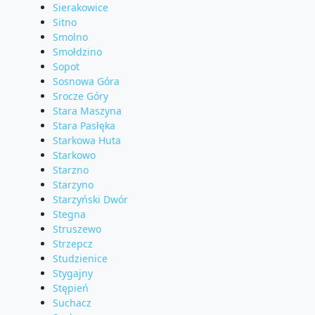
Sierakowice
Sitno
Smolno
Smołdzino
Sopot
Sosnowa Góra
Srocze Góry
Stara Maszyna
Stara Pasłęka
Starkowa Huta
Starkowo
Starzno
Starzyno
Starzyński Dwór
Stegna
Struszewo
Strzepcz
Studzienice
Stygajny
Stępień
Suchacz