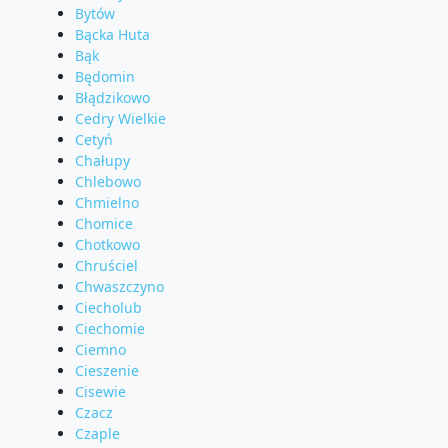
Bytów
Bącka Huta
Bąk
Będomin
Błądzikowo
Cedry Wielkie
Cetyń
Chałupy
Chlebowo
Chmielno
Chomice
Chotkowo
Chruściel
Chwaszczyno
Ciecholub
Ciechomie
Ciemno
Cieszenie
Cisewie
Czacz
Czaple