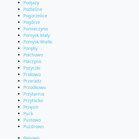
Podjazy
Podleśne
Pogorzelice
Pogórze
Pomieczyno
Pomysk Mały
Pomysk Wielki
Poręby
Połchowo
Połczyno
Pożyczki
Prokowo
Przeradz
Przodkowo
Przytarnia
Przytocko
Przęsin
Puck
Pustowo
Puzdrowo
Pępowo