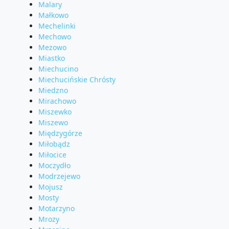
Malary
Małkowo
Mechelinki
Mechowo
Mezowo
Miastko
Miechucino
Miechucińskie Chrósty
Miedzno
Mirachowo
Miszewko
Miszewo
Międzygórze
Miłobądz
Miłocice
Moczydło
Modrzejewo
Mojusz
Mosty
Motarzyno
Mrozy