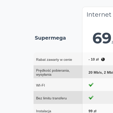
Internet
69
Supermega
- 10 zł
Rabat zawarty w cenie
Prędkość pobierania,
20 Mb/s, 2 Mb
wysyłania
WI-FI
Bez limitu transferu
Instalacja
99 zł