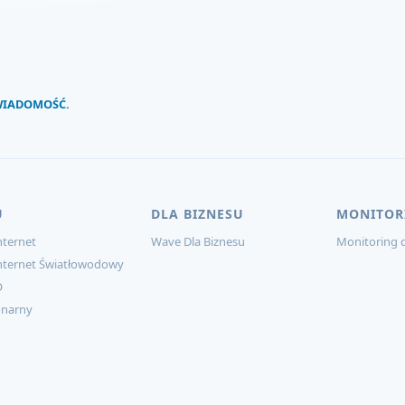
 WIADOMOŚĆ.
U
DLA BIZNESU
MONITOR
ternet
Wave Dla Biznesu
Monitoring d
nternet Światłowodowy
O
onarny