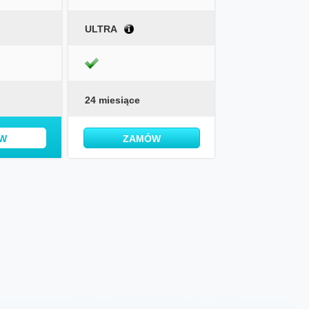
ULTRA
24 miesiące
W
ZAMÓW