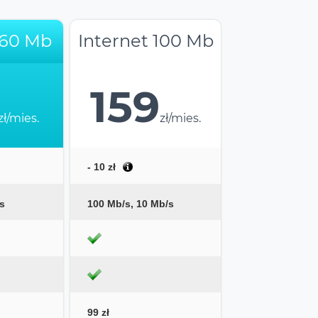
 60 Mb
Internet 100 Mb
159
zł/mies.
zł/mies.
- 10 zł
s
100 Mb/s, 10 Mb/s
99 zł