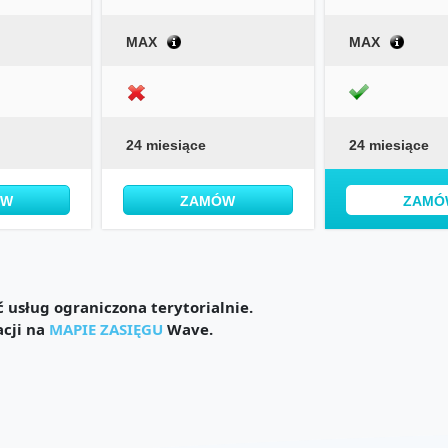
MAX
MAX
24 miesiące
24 miesiące
ÓW
ZAMÓW
ZAMÓ
usług ograniczona terytorialnie.
acji na
MAPIE ZASIĘGU
Wave.