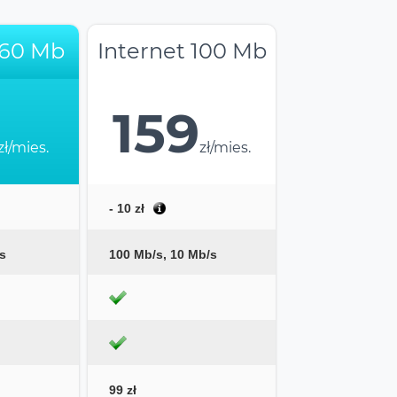
 60 Mb
Internet 100 Mb
159
zł/mies.
zł/mies.
- 10 zł
s
100 Mb/s, 10 Mb/s
99 zł