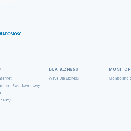
 WIADOMOŚĆ.
U
DLA BIZNESU
MONITOR
ternet
Wave Dla Biznesu
Monitoring d
nternet Światłowodowy
O
onarny