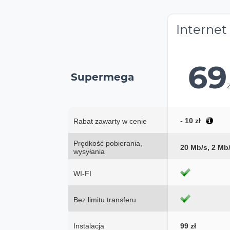
Internet
69
Supermega
- 10 zł
Rabat zawarty w cenie
Prędkość pobierania,
20 Mb/s, 2 Mb
wysyłania
WI-FI
Bez limitu transferu
Instalacja
99 zł