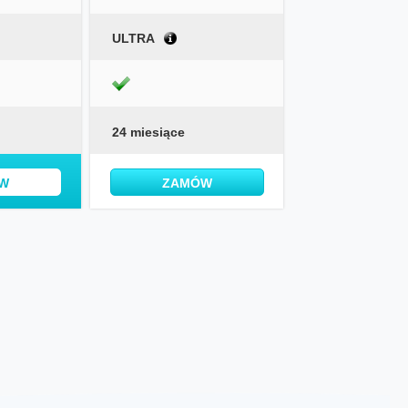
ULTRA
24 miesiące
W
ZAMÓW