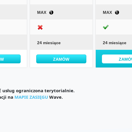
MAX
MAX
24 miesiące
24 miesiące
ÓW
ZAMÓW
ZAMÓ
usług ograniczona terytorialnie.
acji na
MAPIE ZASIĘGU
Wave.