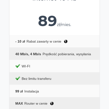
89
zł/mies.
- 10 zł
Rabat zawarty w cenie
40 Mb/s, 4 Mb/s
Prędkość pobierania, wysyłania
WI-FI
Bez limitu transferu
99 zł
Instalacja
MAX
Router w cenie