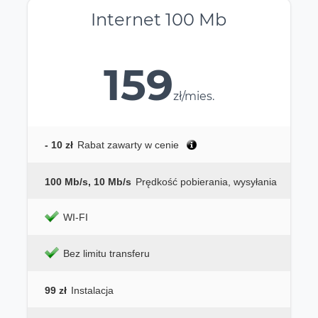
Internet 100 Mb
159
zł/mies.
- 10 zł
Rabat zawarty w cenie
100 Mb/s, 10 Mb/s
Prędkość pobierania, wysyłania
WI-FI
Bez limitu transferu
99 zł
Instalacja