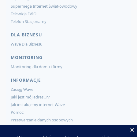
Supermega Internet Światłowodowy
Telewizja EVIO
Telefon Stacjonarny
DLA BIZNESU
Wave Dla Biznesu
MONITORING
Monitoring dla domu i firmy
INFORMACJE
Zasięg Wave
Jaki jest mój adres IP?
Jak instalujemy internet Wave
Pomoc
Przetwarzanie danych osobowych
KONTAKT