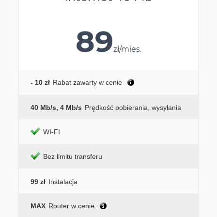
89
zł/mies.
- 10 zł
Rabat zawarty w cenie
40 Mb/s, 4 Mb/s
Prędkość pobierania, wysyłania
WI-FI
Bez limitu transferu
99 zł
Instalacja
MAX
Router w cenie