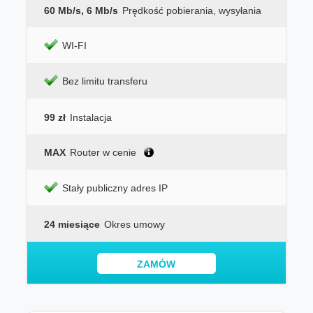
60 Mb/s, 6 Mb/s
Prędkość pobierania, wysyłania
WI-FI
Bez limitu transferu
99 zł
Instalacja
MAX
Router w cenie
Stały publiczny adres IP
24 miesiące
Okres umowy
ZAMÓW