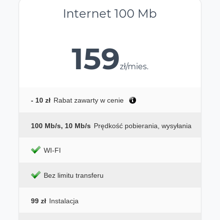
Internet 100 Mb
159
zł/mies.
- 10 zł
Rabat zawarty w cenie
100 Mb/s, 10 Mb/s
Prędkość pobierania, wysyłania
WI-FI
Bez limitu transferu
99 zł
Instalacja