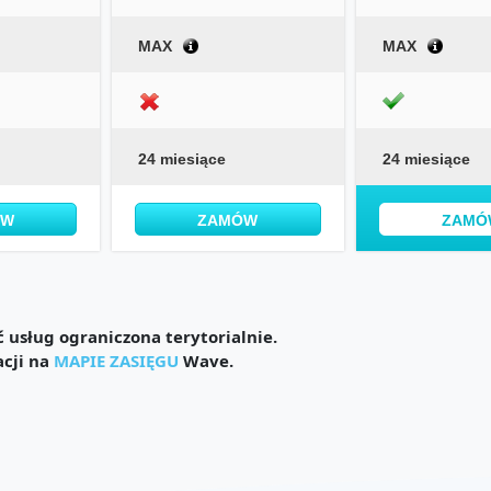
MAX
MAX
24 miesiące
24 miesiące
ÓW
ZAMÓW
ZAMÓ
usług ograniczona terytorialnie.
acji na
MAPIE ZASIĘGU
Wave.