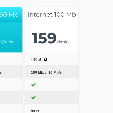
 60 Mb
Internet 100 Mb
159
zł/mies.
zł/mies.
- 10 zł
s
100 Mb/s, 10 Mb/s
99 zł