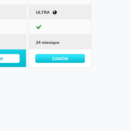
ULTRA
24 miesiące
W
ZAMÓW