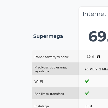
Internet
69
Supermega
- 10 zł
Rabat zawarty w cenie
Prędkość pobierania,
20 Mb/s, 2 Mb
wysyłania
WI-FI
Bez limitu transferu
Instalacja
99 zł