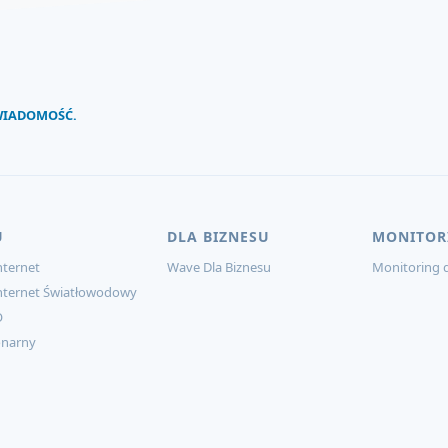
 WIADOMOŚĆ.
U
DLA BIZNESU
MONITOR
ternet
Wave Dla Biznesu
Monitoring d
nternet Światłowodowy
O
onarny