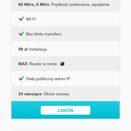
60 Mb/s, 6 Mb/s
Prędkość pobierania, wysyłania
WI-FI
Bez limitu transferu
99 zł
Instalacja
MAX
Router w cenie
Stały publiczny adres IP
24 miesiące
Okres umowy
ZAMÓW