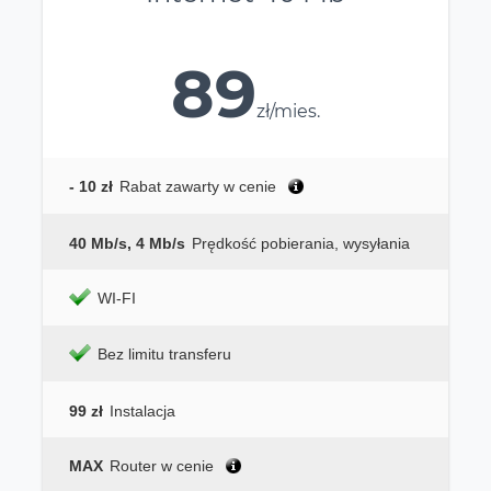
89
zł/mies.
- 10 zł
Rabat zawarty w cenie
40 Mb/s, 4 Mb/s
Prędkość pobierania, wysyłania
WI-FI
Bez limitu transferu
99 zł
Instalacja
MAX
Router w cenie