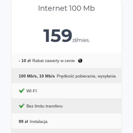
Internet 100 Mb
159
zł/mies.
- 10 zł
Rabat zawarty w cenie
100 Mb/s, 10 Mb/s
Prędkość pobierania, wysyłania
WI-FI
Bez limitu transferu
99 zł
Instalacja