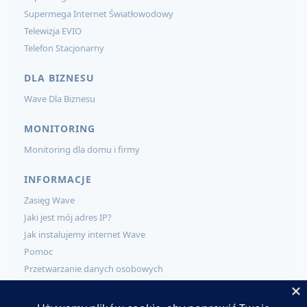
Supermega Internet Światłowodowy
Telewizja EVIO
Telefon Stacjonarny
DLA BIZNESU
Wave Dla Biznesu
MONITORING
Monitoring dla domu i firmy
INFORMACJE
Zasięg Wave
Jaki jest mój adres IP?
Jak instalujemy internet Wave
Pomoc
Przetwarzanie danych osobowych
KONTAKT