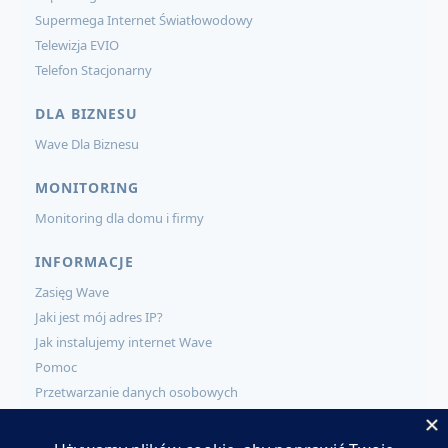
Supermega Internet Światłowodowy
Telewizja EVIO
Telefon Stacjonarny
DLA BIZNESU
Wave Dla Biznesu
MONITORING
Monitoring dla domu i firmy
INFORMACJE
Zasięg Wave
Jaki jest mój adres IP?
Jak instalujemy internet Wave
Pomoc
Przetwarzanie danych osobowych
KONTAKT