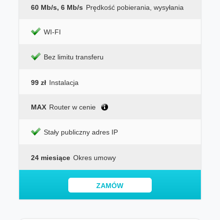
60 Mb/s, 6 Mb/s
Prędkość pobierania, wysyłania
WI-FI
Bez limitu transferu
99 zł
Instalacja
MAX
Router w cenie
Stały publiczny adres IP
24 miesiące
Okres umowy
ZAMÓW