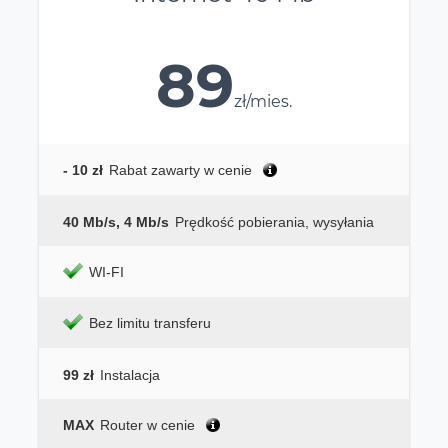
89
zł/mies.
- 10 zł
Rabat zawarty w cenie
40 Mb/s, 4 Mb/s
Prędkość pobierania, wysyłania
WI-FI
Bez limitu transferu
99 zł
Instalacja
MAX
Router w cenie