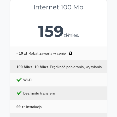
Internet 100 Mb
159
zł/mies.
- 10 zł
Rabat zawarty w cenie
100 Mb/s, 10 Mb/s
Prędkość pobierania, wysyłania
WI-FI
Bez limitu transferu
99 zł
Instalacja