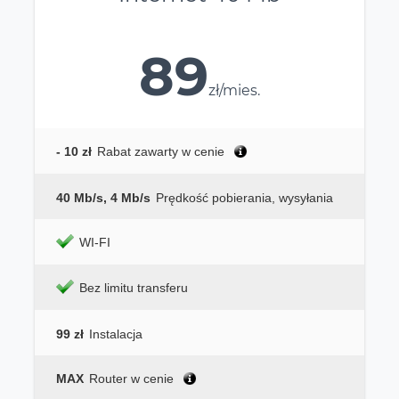
89
zł/mies.
- 10 zł
Rabat zawarty w cenie
40 Mb/s, 4 Mb/s
Prędkość pobierania, wysyłania
WI-FI
Bez limitu transferu
99 zł
Instalacja
MAX
Router w cenie