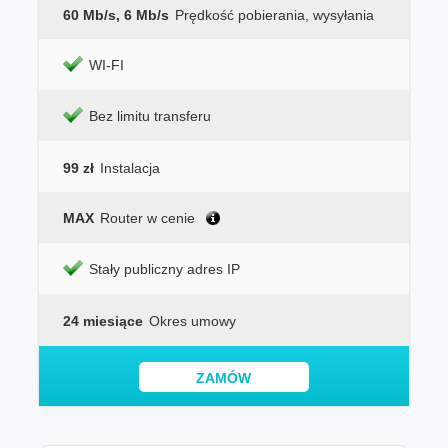
60 Mb/s, 6 Mb/s
Prędkość pobierania, wysyłania
WI-FI
Bez limitu transferu
99 zł
Instalacja
MAX
Router w cenie
Stały publiczny adres IP
24 miesiące
Okres umowy
ZAMÓW