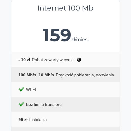
Internet 100 Mb
159
zł/mies.
- 10 zł
Rabat zawarty w cenie
100 Mb/s, 10 Mb/s
Prędkość pobierania, wysyłania
WI-FI
Bez limitu transferu
99 zł
Instalacja