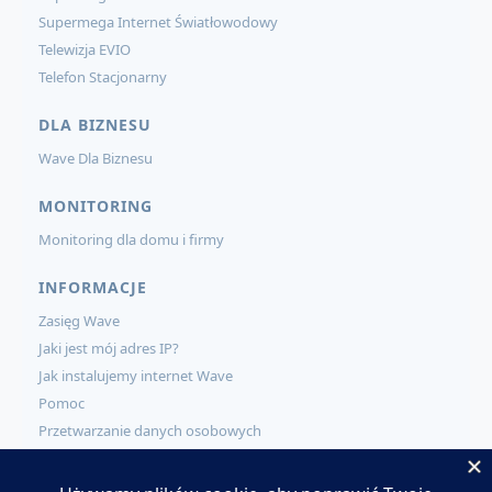
Supermega Internet Światłowodowy
Telewizja EVIO
Telefon Stacjonarny
DLA BIZNESU
Wave Dla Biznesu
MONITORING
Monitoring dla domu i firmy
INFORMACJE
Zasięg Wave
Jaki jest mój adres IP?
Jak instalujemy internet Wave
Pomoc
Przetwarzanie danych osobowych
KONTAKT