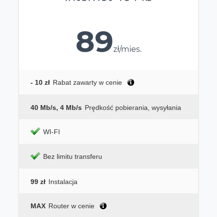
89
zł/mies.
- 10 zł
Rabat zawarty w cenie
40 Mb/s, 4 Mb/s
Prędkość pobierania, wysyłania
WI-FI
Bez limitu transferu
99 zł
Instalacja
MAX
Router w cenie