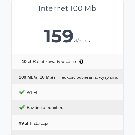
Internet 100 Mb
159
zł/mies.
- 10 zł
Rabat zawarty w cenie
100 Mb/s, 10 Mb/s
Prędkość pobierania, wysyłania
WI-FI
Bez limitu transferu
99 zł
Instalacja