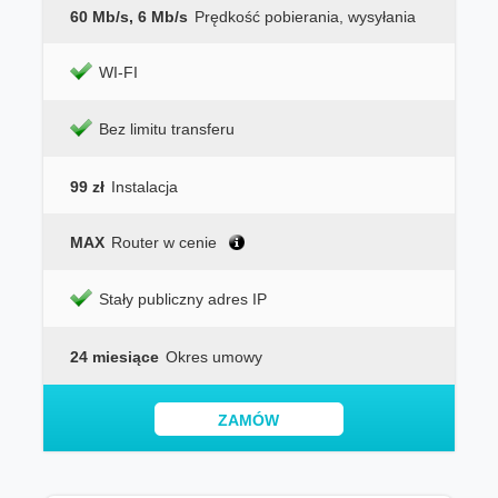
60 Mb/s, 6 Mb/s
Prędkość pobierania, wysyłania
WI-FI
Bez limitu transferu
99 zł
Instalacja
MAX
Router w cenie
Stały publiczny adres IP
24 miesiące
Okres umowy
ZAMÓW