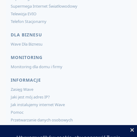
Supermega Internet Światłowodowy
Telewizja EVIO
Telefon Stacjonarny
DLA BIZNESU
Wave Dla Biznesu
MONITORING
Monitoring dla domu i firmy
INFORMACJE
Zasięg Wave
Jaki jest mój adres IP?
Jak instalujemy internet Wave
Pomoc
Przetwarzanie danych osobowych
KONTAKT