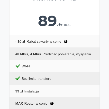
89
zł/mies.
- 10 zł
Rabat zawarty w cenie
40 Mb/s, 4 Mb/s
Prędkość pobierania, wysyłania
WI-FI
Bez limitu transferu
99 zł
Instalacja
MAX
Router w cenie