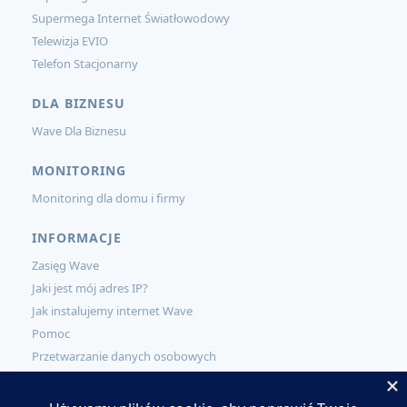
Supermega Internet Światłowodowy
Telewizja EVIO
Telefon Stacjonarny
DLA BIZNESU
Wave Dla Biznesu
MONITORING
Monitoring dla domu i firmy
INFORMACJE
Zasięg Wave
Jaki jest mój adres IP?
Jak instalujemy internet Wave
Pomoc
Przetwarzanie danych osobowych
KONTAKT