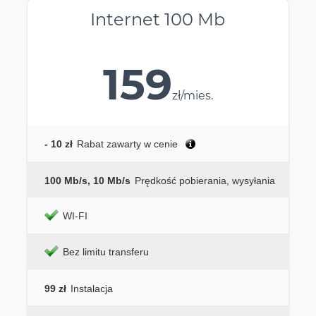
Internet 100 Mb
159
zł/mies.
- 10 zł
Rabat zawarty w cenie
100 Mb/s, 10 Mb/s
Prędkość pobierania, wysyłania
WI-FI
Bez limitu transferu
99 zł
Instalacja