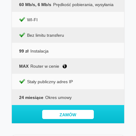
60 Mb/s, 6 Mb/s
Prędkość pobierania, wysyłania
WI-FI
Bez limitu transferu
99 zł
Instalacja
MAX
Router w cenie
Stały publiczny adres IP
24 miesiące
Okres umowy
ZAMÓW