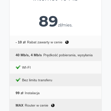
89
zł/mies.
- 10 zł
Rabat zawarty w cenie
40 Mb/s, 4 Mb/s
Prędkość pobierania, wysyłania
WI-FI
Bez limitu transferu
99 zł
Instalacja
MAX
Router w cenie