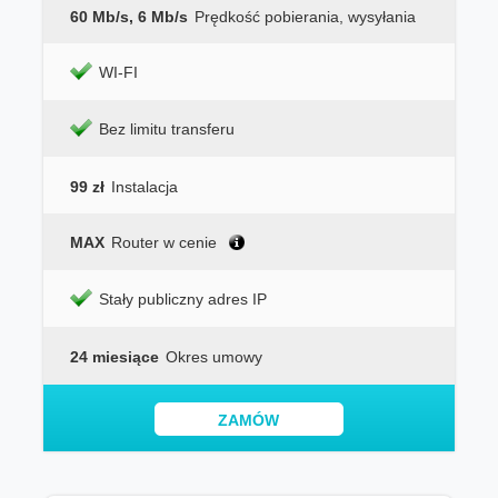
60 Mb/s, 6 Mb/s
Prędkość pobierania, wysyłania
WI-FI
Bez limitu transferu
99 zł
Instalacja
MAX
Router w cenie
Stały publiczny adres IP
24 miesiące
Okres umowy
ZAMÓW