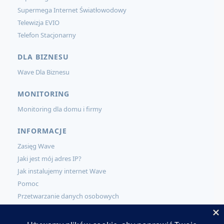
Supermega Internet Światłowodowy
Telewizja EVIO
Telefon Stacjonarny
DLA BIZNESU
Wave Dla Biznesu
MONITORING
Monitoring dla domu i firmy
INFORMACJE
Zasięg Wave
Jaki jest mój adres IP?
Jak instalujemy internet Wave
Pomoc
Przetwarzanie danych osobowych
KONTAKT