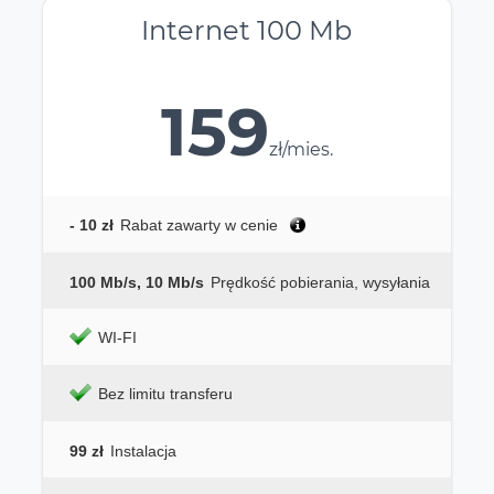
Internet 100 Mb
159
zł/mies.
- 10 zł
Rabat zawarty w cenie
100 Mb/s, 10 Mb/s
Prędkość pobierania, wysyłania
WI-FI
Bez limitu transferu
99 zł
Instalacja