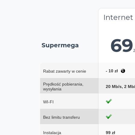
Internet
69
Supermega
- 10 zł
Rabat zawarty w cenie
Prędkość pobierania,
20 Mb/s, 2 Mb
wysyłania
WI-FI
Bez limitu transferu
Instalacja
99 zł