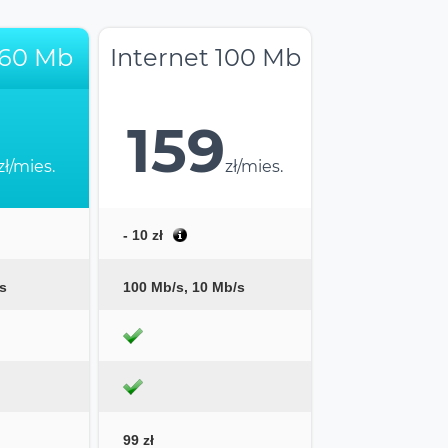
 60 Mb
Internet 100 Mb
159
zł/mies.
zł/mies.
- 10 zł
s
100 Mb/s, 10 Mb/s
99 zł