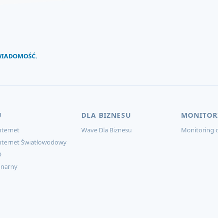
 WIADOMOŚĆ.
U
DLA BIZNESU
MONITOR
ternet
Wave Dla Biznesu
Monitoring d
nternet Światłowodowy
O
onarny