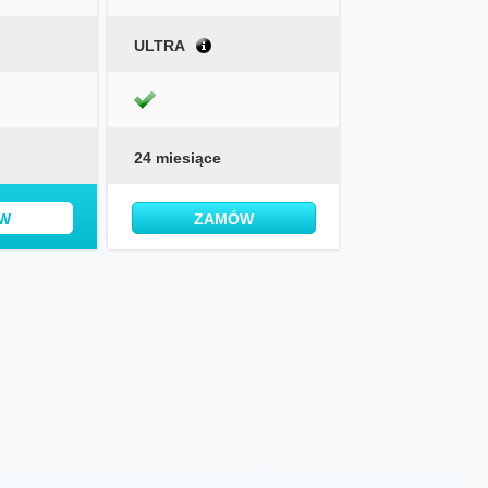
ULTRA
24 miesiące
W
ZAMÓW