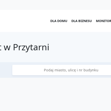
DLA DOMU
DLA BIZNESU
MONITOR
 w Przytarni