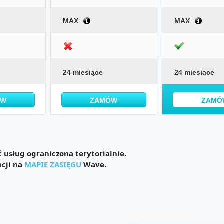
MAX
MAX
24 miesiące
24 miesiące
ÓW
ZAMÓW
ZAMÓ
usług ograniczona terytorialnie.
acji na
MAPIE ZASIĘGU
Wave.