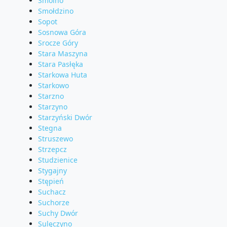
Smolno
Smołdzino
Sopot
Sosnowa Góra
Srocze Góry
Stara Maszyna
Stara Pasłęka
Starkowa Huta
Starkowo
Starzno
Starzyno
Starzyński Dwór
Stegna
Struszewo
Strzepcz
Studzienice
Stygajny
Stępień
Suchacz
Suchorze
Suchy Dwór
Sulęczyno