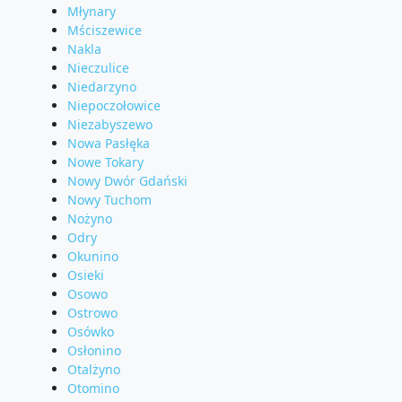
Młynary
Mściszewice
Nakla
Nieczulice
Niedarzyno
Niepoczołowice
Niezabyszewo
Nowa Pasłęka
Nowe Tokary
Nowy Dwór Gdański
Nowy Tuchom
Nożyno
Odry
Okunino
Osieki
Osowo
Ostrowo
Osówko
Osłonino
Otalżyno
Otomino