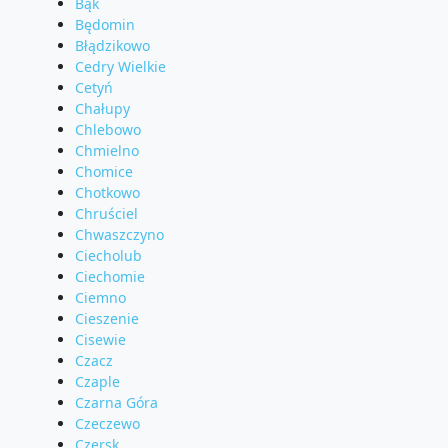
Bąk
Będomin
Błądzikowo
Cedry Wielkie
Cetyń
Chałupy
Chlebowo
Chmielno
Chomice
Chotkowo
Chruściel
Chwaszczyno
Ciecholub
Ciechomie
Ciemno
Cieszenie
Cisewie
Czacz
Czaple
Czarna Góra
Czeczewo
Czersk