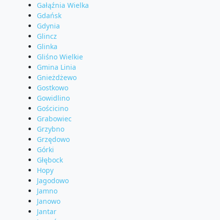
Gałąźnia Wielka
Gdańsk
Gdynia
Glincz
Glinka
Gliśno Wielkie
Gmina Linia
Gnieżdżewo
Gostkowo
Gowidlino
Gościcino
Grabowiec
Grzybno
Grzędowo
Górki
Głębock
Hopy
Jagodowo
Jamno
Janowo
Jantar