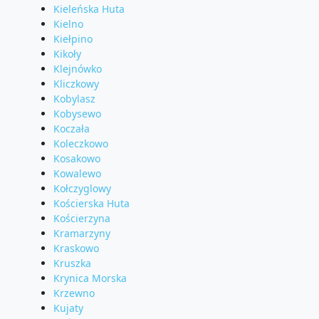
Kieleńska Huta
Kielno
Kiełpino
Kikoły
Klejnówko
Kliczkowy
Kobylasz
Kobysewo
Koczała
Koleczkowo
Kosakowo
Kowalewo
Kołczyglowy
Kościerska Huta
Kościerzyna
Kramarzyny
Kraskowo
Kruszka
Krynica Morska
Krzewno
Kujaty