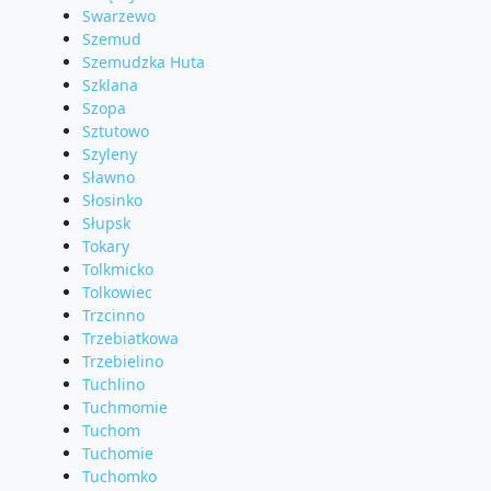
Swarzewo
Szemud
Szemudzka Huta
Szklana
Szopa
Sztutowo
Szyleny
Sławno
Słosinko
Słupsk
Tokary
Tolkmicko
Tolkowiec
Trzcinno
Trzebiatkowa
Trzebielino
Tuchlino
Tuchmomie
Tuchom
Tuchomie
Tuchomko