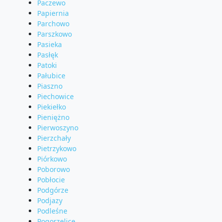
Paczewo
Papiernia
Parchowo
Parszkowo
Pasieka
Pasłęk
Patoki
Pałubice
Piaszno
Piechowice
Piekiełko
Pieniężno
Pierwoszyno
Pierzchały
Pietrzykowo
Piórkowo
Poborowo
Pobłocie
Podgórze
Podjazy
Podleśne
Pogorzelice