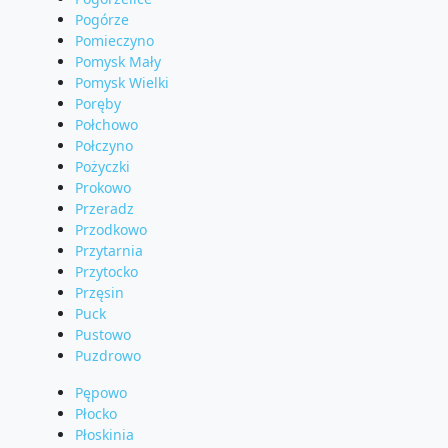
Pogórze
Pomieczyno
Pomysk Mały
Pomysk Wielki
Poręby
Połchowo
Połczyno
Pożyczki
Prokowo
Przeradz
Przodkowo
Przytarnia
Przytocko
Przęsin
Puck
Pustowo
Puzdrowo
Pępowo
Płocko
Płoskinia