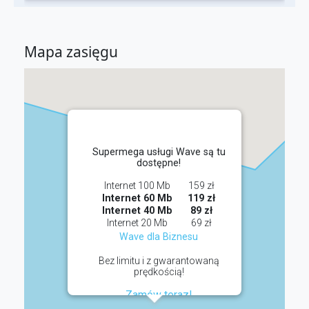
Mapa zasięgu
Supermega usługi Wave są tu
dostępne!
Internet 100 Mb
159 zł
Internet 60 Mb
119 zł
Internet 40 Mb
89 zł
Internet 20 Mb
69 zł
Wave dla Biznesu
Bez limitu i z gwarantowaną
prędkością!
Zamów teraz!