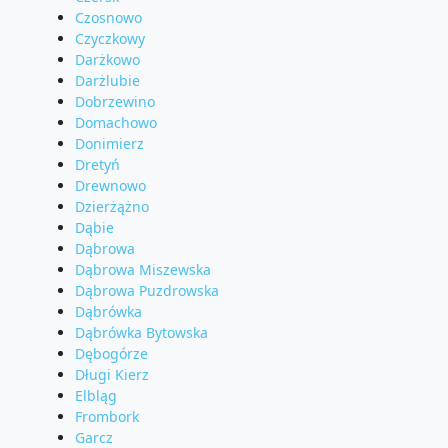
Czosnowo
Czyczkowy
Darżkowo
Darżlubie
Dobrzewino
Domachowo
Donimierz
Dretyń
Drewnowo
Dzierżążno
Dąbie
Dąbrowa
Dąbrowa Miszewska
Dąbrowa Puzdrowska
Dąbrówka
Dąbrówka Bytowska
Dębogórze
Długi Kierz
Elbląg
Frombork
Garcz