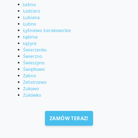
Łebno
Łodzierz
Łubiana
Łubno
Łyśniewo Sierakowickie
Łękinia
Łężyce
Świerzenko
Świerzno
Świeszyno
Świątkowo
Żabno
Żelistrzewo
Żukowo
Żukówko
ZAMÓW TERAZ!