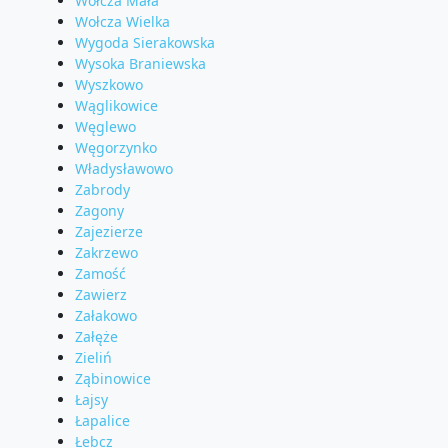
Wołcza Mała
Wołcza Wielka
Wygoda Sierakowska
Wysoka Braniewska
Wyszkowo
Wąglikowice
Węglewo
Węgorzynko
Władysławowo
Zabrody
Zagony
Zajezierze
Zakrzewo
Zamość
Zawierz
Załakowo
Załęże
Zieliń
Ząbinowice
Łajsy
Łapalice
Łebcz