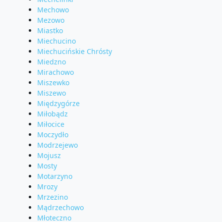
Mechowo
Mezowo
Miastko
Miechucino
Miechucińskie Chrósty
Miedzno
Mirachowo
Miszewko
Miszewo
Międzygórze
Miłobądz
Miłocice
Moczydło
Modrzejewo
Mojusz
Mosty
Motarzyno
Mrozy
Mrzezino
Mądrzechowo
Młoteczno