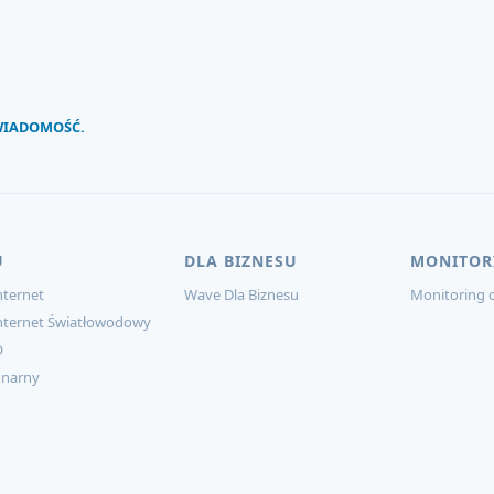
 WIADOMOŚĆ.
U
DLA BIZNESU
MONITOR
ternet
Wave Dla Biznesu
Monitoring d
nternet Światłowodowy
O
onarny