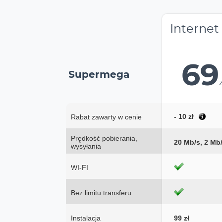
Internet
69
Supermega
- 10 zł
Rabat zawarty w cenie
Prędkość pobierania,
20 Mb/s, 2 Mb
wysyłania
WI-FI
Bez limitu transferu
Instalacja
99 zł