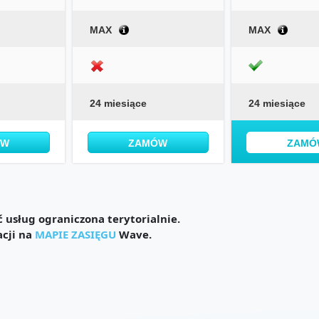
MAX
MAX
24 miesiące
24 miesiące
ÓW
ZAMÓW
ZAMÓ
usług ograniczona terytorialnie.
acji na
MAPIE ZASIĘGU
Wave.