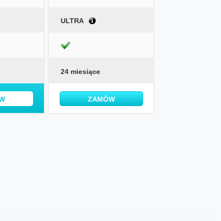
ULTRA
24 miesiące
W
ZAMÓW