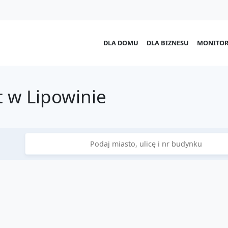
DLA DOMU
DLA BIZNESU
MONITOR
 w Lipowinie