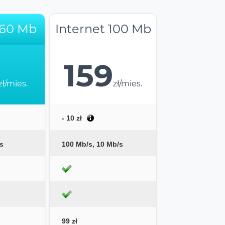
 60 Mb
Internet 100 Mb
159
zł/mies.
zł/mies.
- 10 zł
s
100 Mb/s, 10 Mb/s
99 zł