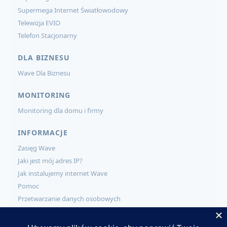
Supermega Internet Światłowodowy
Telewizja EVIO
Telefon Stacjonarny
DLA BIZNESU
Wave Dla Biznesu
MONITORING
Monitoring dla domu i firmy
INFORMACJE
Zasięg Wave
Jaki jest mój adres IP?
Jak instalujemy internet Wave
Pomoc
Przetwarzanie danych osobowych
KONTAKT