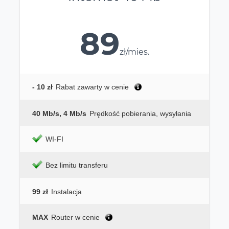
89
zł/mies.
- 10 zł
Rabat zawarty w cenie
40 Mb/s, 4 Mb/s
Prędkość pobierania, wysyłania
WI-FI
Bez limitu transferu
99 zł
Instalacja
MAX
Router w cenie