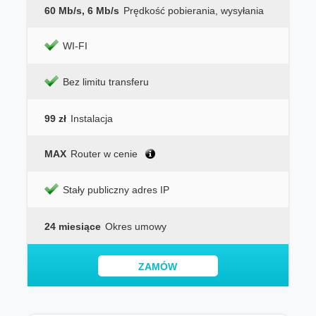
60 Mb/s, 6 Mb/s
Prędkość pobierania, wysyłania
WI-FI
Bez limitu transferu
99 zł
Instalacja
MAX
Router w cenie
Stały publiczny adres IP
24 miesiące
Okres umowy
ZAMÓW