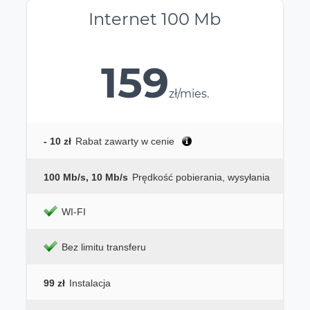
Internet 100 Mb
159
zł/mies.
- 10 zł
Rabat zawarty w cenie
100 Mb/s, 10 Mb/s
Prędkość pobierania, wysyłania
WI-FI
Bez limitu transferu
99 zł
Instalacja